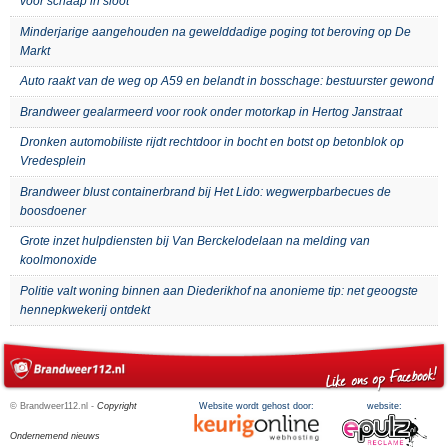
voor schaap in sloot
Minderjarige aangehouden na gewelddadige poging tot beroving op De
Markt
Auto raakt van de weg op A59 en belandt in bosschage: bestuurster gewond
Brandweer gealarmeerd voor rook onder motorkap in Hertog Janstraat
Dronken automobiliste rijdt rechtdoor in bocht en botst op betonblok op
Vredesplein
Brandweer blust containerbrand bij Het Lido: wegwerpbarbecues de
boosdoener
Grote inzet hulpdiensten bij Van Berckelodelaan na melding van
koolmonoxide
Politie valt woning binnen aan Diederikhof na anonieme tip: net geoogste
hennepkwekerij ontdekt
© Brandweer112.nl -
Copyright
Website wordt gehost door:
website:
Ondernemend nieuws