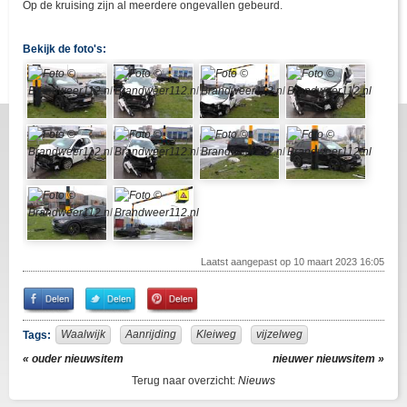
Op de kruising zijn al meerdere ongevallen gebeurd.
Bekijk de foto's:
Laatst aangepast op 10 maart 2023 16:05
Share
Share
Pin
on
on
It!
Facebook
Twitter
Waalwijk
Aanrijding
Kleiweg
vijzelweg
Tags:
« ouder nieuwsitem
nieuwer nieuwsitem »
Terug naar overzicht:
Nieuws