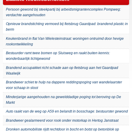
Persoon gewond bij steekpartij bij arbeidsmigrantencomplex Pompweg:
verdachte aangehouden
Opnieuw brandstichting vermoed bij fietsbrug Gaardpad: brandend plastic in
berm
Keukenbrand in flat Van Wielesteinstraat: woningen ontruimd door hevige
rookontwikkeling
Bestuurder ramt twee bomen op Sluisweg en raakt buiten kennis:
wonderbaarlijk lichtgewond
Brandend accupakket richt schade aan op fietsbrug aan het Gaardpad
Waalwijk
Brandweer schiet te hulp na dappere reddingspoging van wandelaarster
voor schaap in sloot
Minderjarige aangehouden na gewelddadige poging tot beroving op De
Markt
Auto raakt van de weg op A59 en belandt in bosschage: bestuurster gewond
Brandweer gealarmeerd voor rook onder motorkap in Hertog Janstraat
Dronken automobiliste rijdt rechtdoor in bocht en botst op betonblok op