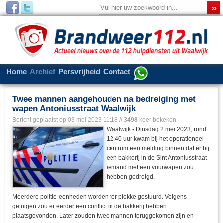
Home
Archief
Persvrijheid
Contact
Twee mannen aangehouden na bedreiging met
wapen Antoniusstraat Waalwijk
Bericht geplaatst op
03 mei 2023 11:18
//
3498
keer bekeken
Waalwijk - Dinsdag 2 mei 2023, rond
12.40 uur kwam bij het operationeel
centrum een melding binnen dat er bij
een bakkerij in de Sint Antoniusstraat
iemand met een vuurwapen zou
hebben gedreigd.
Meerdere politie-eenheden worden ter plekke gestuurd. Volgens
getuigen zou er eerder een conflict in de bakkerij hebben
plaatsgevonden. Later zouden twee mannen teruggekomen zijn en