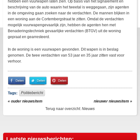
hebben een vuurwapen laten zien. Op basis van het signalement en
beschrijving van de auto waarin het tweetal is weggegaan, zijn agenten
in de omgeving gaan zoeken naar de verdachten. De mannen blijken in
een woning aan de Cortembergstraat te zitten. Omdat de verdachten
mogelijk vuurwapengevaarlijk zijn, hebben de agenten hen met
Benaderingstechniek gevaarlijke verdachten (BTGV) uit de woning
gepraat en gearresteerd.
In de woning is een vuurwapen gevonden. Dit wapen is in beslag
genomen. De twee verdachten van 53 jaar en 35 jaar zitten vast voor
verhoor.
Share
Share
Pin
on
on
It!
Facebook
Twitter
Politiebericht
Tags:
« ouder nieuwsitem
nieuwer nieuwsitem »
Terug naar overzicht:
Nieuws
Laatste nieuwsberichten: