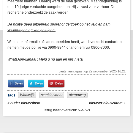
meerdere mannen. Daarbij werd de man gestoken. Maandagmiddag is
een 19-jarige verdachte aangehouden. Hij zit vast voor verhoor. De
recherche onderzoekt de zaak verder.
De politie deed uitgebreid sporenonderzoek op het veld en nam
verklaringen op van getuigen.
Wie meer informatie of camerabeelden heeft, wordt verzocht contact op te
nemen met de politie via 0900-8844 of anoniem via 0800-7000.
WhatsApp-kanaal : Meld u nu aan en mis niets!
Laatst aangepast op 22 september 2025 16:21
Share
Share
Pin
on
on
It!
Facebook
Twitter
Waalwijk
steekincident
altenaweg
Tags:
« ouder nieuwsitem
nieuwer nieuwsitem »
Terug naar overzicht:
Nieuws