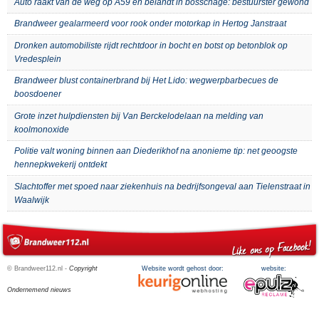
Auto raakt van de weg op A59 en belandt in bosschage: bestuurster gewond
Brandweer gealarmeerd voor rook onder motorkap in Hertog Janstraat
Dronken automobiliste rijdt rechtdoor in bocht en botst op betonblok op
Vredesplein
Brandweer blust containerbrand bij Het Lido: wegwerpbarbecues de
boosdoener
Grote inzet hulpdiensten bij Van Berckelodelaan na melding van
koolmonoxide
Politie valt woning binnen aan Diederikhof na anonieme tip: net geoogste
hennepkwekerij ontdekt
Slachtoffer met spoed naar ziekenhuis na bedrijfsongeval aan Tielenstraat in
Waalwijk
© Brandweer112.nl -
Copyright
Website wordt gehost door:
website:
Ondernemend nieuws