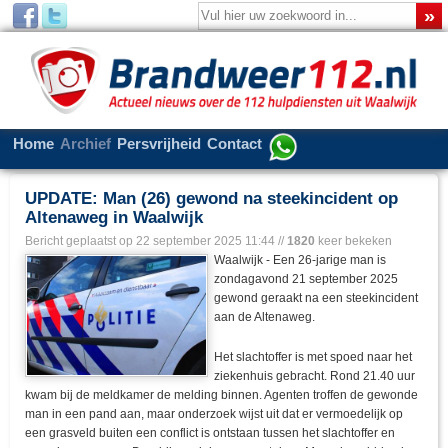
Home
Archief
Persvrijheid
Contact
UPDATE: Man (26) gewond na steekincident op
Altenaweg in Waalwijk
Bericht geplaatst op
22 september 2025 11:44
//
1820
keer bekeken
Waalwijk - Een 26-jarige man is
zondagavond 21 september 2025
gewond geraakt na een steekincident
aan de Altenaweg.
Het slachtoffer is met spoed naar het
ziekenhuis gebracht. Rond 21.40 uur
kwam bij de meldkamer de melding binnen. Agenten troffen de gewonde
man in een pand aan, maar onderzoek wijst uit dat er vermoedelijk op
een grasveld buiten een conflict is ontstaan tussen het slachtoffer en