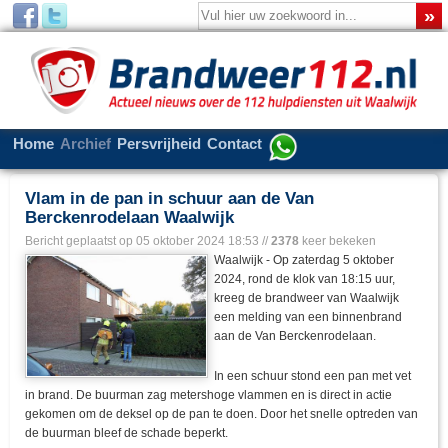
Home
Archief
Persvrijheid
Contact
Vlam in de pan in schuur aan de Van
Berckenrodelaan Waalwijk
Bericht geplaatst op
05 oktober 2024 18:53
//
2378
keer bekeken
Waalwijk - Op zaterdag 5 oktober
2024, rond de klok van 18:15 uur,
kreeg de brandweer van Waalwijk
een melding van een binnenbrand
aan de Van Berckenrodelaan.
In een schuur stond een pan met vet
in brand. De buurman zag metershoge vlammen en is direct in actie
gekomen om de deksel op de pan te doen. Door het snelle optreden van
de buurman bleef de schade beperkt.