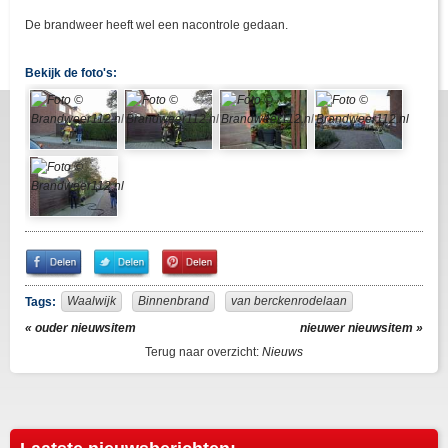
De brandweer heeft wel een nacontrole gedaan.
Bekijk de foto's:
Share
Share
Pin
on
on
It!
Facebook
Twitter
Waalwijk
Binnenbrand
van berckenrodelaan
Tags:
« ouder nieuwsitem
nieuwer nieuwsitem »
Terug naar overzicht:
Nieuws