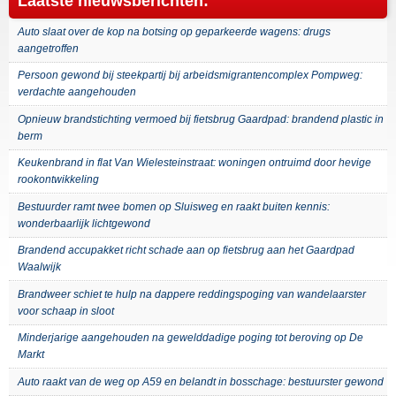
Laatste nieuwsberichten:
Auto slaat over de kop na botsing op geparkeerde wagens: drugs
aangetroffen
Persoon gewond bij steekpartij bij arbeidsmigrantencomplex Pompweg:
verdachte aangehouden
Opnieuw brandstichting vermoed bij fietsbrug Gaardpad: brandend plastic in
berm
Keukenbrand in flat Van Wielesteinstraat: woningen ontruimd door hevige
rookontwikkeling
Bestuurder ramt twee bomen op Sluisweg en raakt buiten kennis:
wonderbaarlijk lichtgewond
Brandend accupakket richt schade aan op fietsbrug aan het Gaardpad
Waalwijk
Brandweer schiet te hulp na dappere reddingspoging van wandelaarster
voor schaap in sloot
Minderjarige aangehouden na gewelddadige poging tot beroving op De
Markt
Auto raakt van de weg op A59 en belandt in bosschage: bestuurster gewond