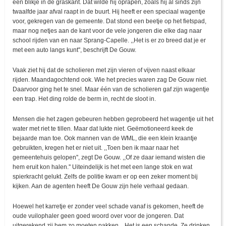
een blikje in de graskant. Dat wilde hij oprapen, zoals hij al sinds zijn
twaalfde jaar afval raapt in de buurt. Hij heeft er een speciaal wagentje
voor, gekregen van de gemeente. Dat stond een beetje op het fietspad,
maar nog netjes aan de kant voor de vele jongeren die elke dag naar
school rijden van en naar Sprang-Capelle. ,,Het is er zo breed dat je er
met een auto langs kunt'', beschrijft De Gouw.
Vaak ziet hij dat de scholieren met zijn vieren of vijven naast elkaar
rijden. Maandagochtend ook. Wie het precies waren zag De Gouw niet.
Daarvoor ging het te snel. Maar één van de scholieren gaf zijn wagentje
een trap. Het ding rolde de berm in, recht de sloot in.
Mensen die het zagen gebeuren hebben geprobeerd het wagentje uit het
water met riet te tillen. Maar dat lukte niet. Geëmotioneerd keek de
bejaarde man toe. Ook mannen van de WML, die een klein kraantje
gebruikten, kregen het er niet uit. ,,Toen ben ik maar naar het
gemeentehuis gelopen'', zegt De Gouw. ,,Of ze daar iemand wisten die
hem eruit kon halen.'' Uiteindelijk is het met een lange stok en wat
spierkracht gelukt. Zelfs de politie kwam er op een zeker moment bij
kijken. Aan de agenten heeft De Gouw zijn hele verhaal gedaan.
Hoewel het karretje er zonder veel schade vanaf is gekomen, heeft de
oude vuilophaler geen goed woord over voor de jongeren. Dat
uitgerekend zij hem zo moeten pakken. ,,Het is een schande. Ze drinken