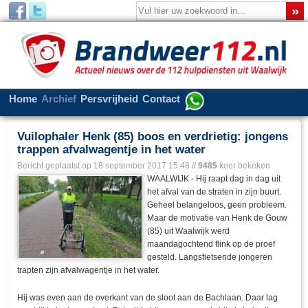
Home
Archief
Persvrijheid
Contact
Vuilophaler Henk (85) boos en verdrietig: jongens
trappen afvalwagentje in het water
Bericht geplaatst op
18 september 2017 15:48
//
9485
keer bekeken
WAALWIJK - Hij raapt dag in dag uit
het afval van de straten in zijn buurt.
Geheel belangeloos, geen probleem.
Maar de motivatie van Henk de Gouw
(85) uit Waalwijk werd
maandagochtend flink op de proef
gesteld. Langsfietsende jongeren
trapten zijn afvalwagentje in het water.
Hij was even aan de overkant van de sloot aan de Bachlaan. Daar lag