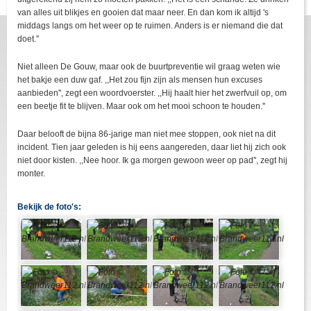
van alles uit blikjes en gooien dat maar neer. En dan kom ik altijd 's
middags langs om het weer op te ruimen. Anders is er niemand die dat
doet.''
Niet alleen De Gouw, maar ook de buurtpreventie wil graag weten wie
het bakje een duw gaf. ,,Het zou fijn zijn als mensen hun excuses
aanbieden'', zegt een woordvoerster. ,,Hij haalt hier het zwerfvuil op, om
een beetje fit te blijven. Maar ook om het mooi schoon te houden.''
Daar belooft de bijna 86-jarige man niet mee stoppen, ook niet na dit
incident. Tien jaar geleden is hij eens aangereden, daar liet hij zich ook
niet door kisten. ,,Nee hoor. Ik ga morgen gewoon weer op pad'', zegt hij
monter.
Bekijk de foto's: