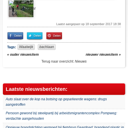
Laatst aangepast op 18 september 2017 18:38
Share
Share
Pin
on
on
It!
Facebook
Twitter
Waalwijk
bachlaan
Tags:
« ouder nieuwsitem
nieuwer nieuwsitem »
Terug naar overzicht:
Nieuws
Laatste nieuwsberichten:
Auto slaat over de kop na botsing op geparkeerde wagens: drugs
aangetroffen
Persoon gewond bij steekpartij bij arbeidsmigrantencomplex Pompweg:
verdachte aangehouden
Opnieuw brandstichting vermoed bij fietsbrug Gaardpad: brandend plastic in