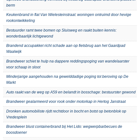
berm
Keukenbrand in flat Van Wielesteinstraat: woningen ontruimd door hevige
rookontwikkeling
Bestuurder ramt twee bomen op Sluisweg en raakt buiten kennis:
wonderbaarlijk lichtgewond
Brandend accupakket richt schade aan op fietsbrug aan het Gaardpad
Waalwijk
Brandweer schiet te hulp na dappere reddingspoging van wandelaarster
voor schaap in sloot
Minderjarige aangehouden na gewelddadige poging tot beroving op De
Markt
Auto raakt van de weg op A59 en belandt in bosschage: bestuurster gewond
Brandweer gealarmeerd voor rook onder motorkap in Hertog Janstraat
Dronken automobiliste rijdt rechtdoor in bocht en botst op betonblok op
Vredesplein
Brandweer blust containerbrand bij Het Lido: wegwerpbarbecues de
boosdoener