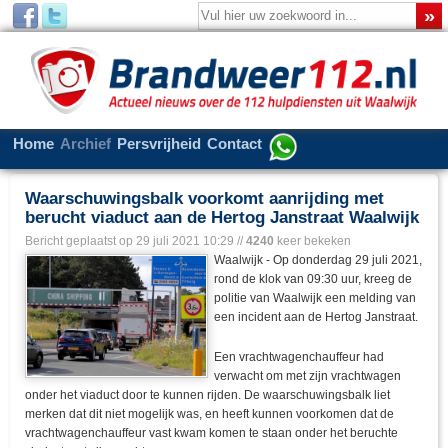
Home
Archief
Persvrijheid
Contact
Waarschuwingsbalk voorkomt aanrijding met
berucht viaduct aan de Hertog Janstraat Waalwijk
Bericht geplaatst op
29 juli 2021 10:29
//
4240
keer bekeken
Waalwijk - Op donderdag 29 juli 2021,
rond de klok van 09:30 uur, kreeg de
politie van Waalwijk een melding van
een incident aan de Hertog Janstraat.
Een vrachtwagenchauffeur had
verwacht om met zijn vrachtwagen
onder het viaduct door te kunnen rijden. De waarschuwingsbalk liet
merken dat dit niet mogelijk was, en heeft kunnen voorkomen dat de
vrachtwagenchauffeur vast kwam komen te staan onder het beruchte