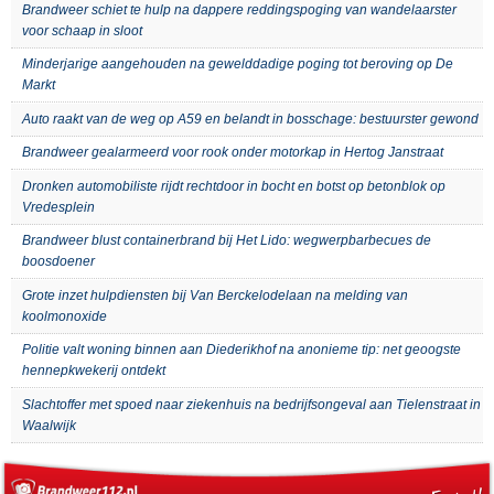
Brandweer schiet te hulp na dappere reddingspoging van wandelaarster
voor schaap in sloot
Minderjarige aangehouden na gewelddadige poging tot beroving op De
Markt
Auto raakt van de weg op A59 en belandt in bosschage: bestuurster gewond
Brandweer gealarmeerd voor rook onder motorkap in Hertog Janstraat
Dronken automobiliste rijdt rechtdoor in bocht en botst op betonblok op
Vredesplein
Brandweer blust containerbrand bij Het Lido: wegwerpbarbecues de
boosdoener
Grote inzet hulpdiensten bij Van Berckelodelaan na melding van
koolmonoxide
Politie valt woning binnen aan Diederikhof na anonieme tip: net geoogste
hennepkwekerij ontdekt
Slachtoffer met spoed naar ziekenhuis na bedrijfsongeval aan Tielenstraat in
Waalwijk