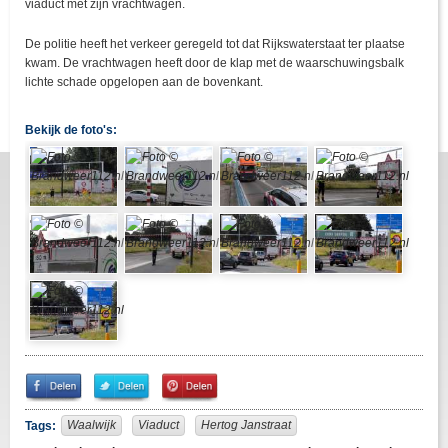
viaduct met zijn vrachtwagen.
De politie heeft het verkeer geregeld tot dat Rijkswaterstaat ter plaatse
kwam. De vrachtwagen heeft door de klap met de waarschuwingsbalk
lichte schade opgelopen aan de bovenkant.
Bekijk de foto's:
Share
Share
Pin
on
on
It!
Facebook
Twitter
Waalwijk
Viaduct
Hertog Janstraat
Tags: