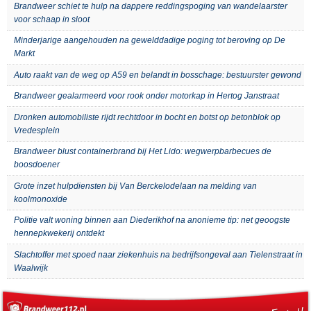
Brandweer schiet te hulp na dappere reddingspoging van wandelaarster
voor schaap in sloot
Minderjarige aangehouden na gewelddadige poging tot beroving op De
Markt
Auto raakt van de weg op A59 en belandt in bosschage: bestuurster gewond
Brandweer gealarmeerd voor rook onder motorkap in Hertog Janstraat
Dronken automobiliste rijdt rechtdoor in bocht en botst op betonblok op
Vredesplein
Brandweer blust containerbrand bij Het Lido: wegwerpbarbecues de
boosdoener
Grote inzet hulpdiensten bij Van Berckelodelaan na melding van
koolmonoxide
Politie valt woning binnen aan Diederikhof na anonieme tip: net geoogste
hennepkwekerij ontdekt
Slachtoffer met spoed naar ziekenhuis na bedrijfsongeval aan Tielenstraat in
Waalwijk