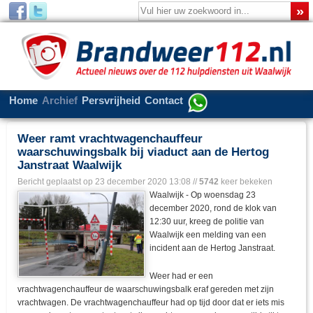
Home
Archief
Persvrijheid
Contact
Weer ramt vrachtwagenchauffeur
waarschuwingsbalk bij viaduct aan de Hertog
Janstraat Waalwijk
Bericht geplaatst op
23 december 2020 13:08
//
5742
keer bekeken
Waalwijk - Op woensdag 23
december 2020, rond de klok van
12:30 uur, kreeg de politie van
Waalwijk een melding van een
incident aan de Hertog Janstraat.
Weer had er een
vrachtwagenchauffeur de waarschuwingsbalk eraf gereden met zijn
vrachtwagen. De vrachtwagenchauffeur had op tijd door dat er iets mis