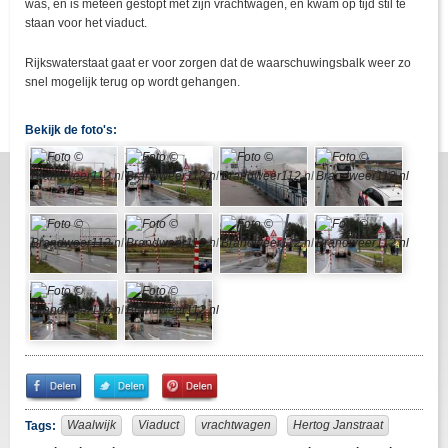
was, en is meteen gestopt met zijn vrachtwagen, en kwam op tijd stil te
staan voor het viaduct.
Rijkswaterstaat gaat er voor zorgen dat de waarschuwingsbalk weer zo
snel mogelijk terug op wordt gehangen.
Bekijk de foto's:
Share
Share
Pin
on
on
It!
Facebook
Twitter
Waalwijk
Viaduct
vrachtwagen
Hertog Janstraat
Tags: