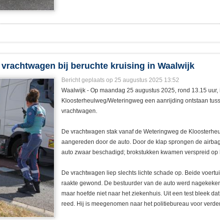
 vrachtwagen bij beruchte kruising in Waalwijk
Bericht geplaats op 25 augustus 2025 13:52
Waalwijk - Op maandag 25 augustus 2025, rond 13.15 uur, i
Kloosterheulweg/Weteringweg een aanrijding ontstaan tu
vrachtwagen.
De vrachtwagen stak vanaf de Weteringweg de Kloosterheul
aangereden door de auto. Door de klap sprongen de airbag
auto zwaar beschadigd; brokstukken kwamen verspreid op 
De vrachtwagen liep slechts lichte schade op. Beide voert
raakte gewond. De bestuurder van de auto werd nagekeke
maar hoefde niet naar het ziekenhuis. Uit een test bleek dat
reed. Hij is meegenomen naar het politiebureau voor verde