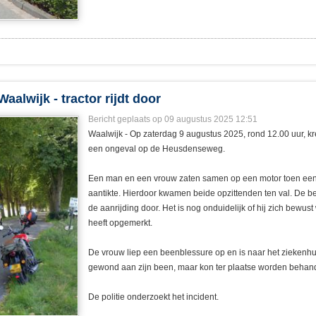
lwijk - tractor rijdt door
Bericht geplaats op 09 augustus 2025 12:51
Waalwijk - Op zaterdag 9 augustus 2025, rond 12.00 uur, kr
een ongeval op de Heusdenseweg.
Een man en een vrouw zaten samen op een motor toen een 
aantikte. Hierdoor kwamen beide opzittenden ten val. De be
de aanrijding door. Het is nog onduidelijk of hij zich bewust
heeft opgemerkt.
De vrouw liep een beenblessure op en is naar het ziekenhu
gewond aan zijn been, maar kon ter plaatse worden beha
De politie onderzoekt het incident.