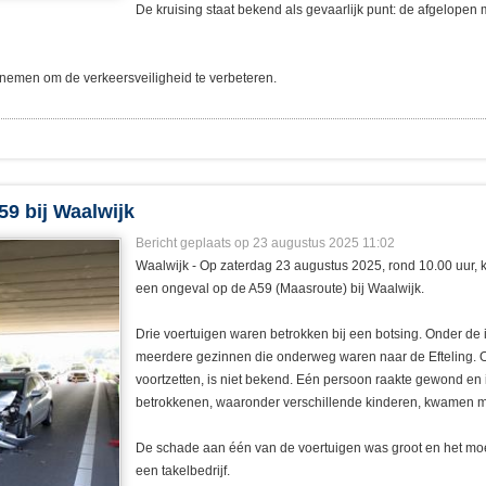
De kruising staat bekend als gevaarlijk punt: de afgelop
nemen om de verkeersveiligheid te verbeteren.
59 bij Waalwijk
Bericht geplaats op 23 augustus 2025 11:02
Waalwijk - Op zaterdag 23 augustus 2025, rond 10.00 uur, k
een ongeval op de A59 (Maasroute) bij Waalwijk.
Drie voertuigen waren betrokken bij een botsing. Onder de
meerdere gezinnen die onderweg waren naar de Efteling. Of
voortzetten, is niet bekend. Eén persoon raakte gewond en
betrokkenen, waaronder verschillende kinderen, kwamen met
De schade aan één van de voertuigen was groot en het m
een takelbedrijf.