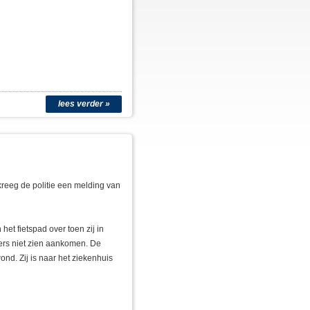
lees verder »
kreeg de politie een melding van
et fietspad over toen zij in
ers niet zien aankomen. De
nd. Zij is naar het ziekenhuis