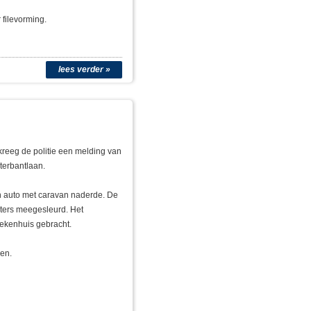
r filevorming.
lees verder »
reeg de politie een melding van
terbantlaan.
n auto met caravan naderde. De
eters meegesleurd. Het
iekenhuis gebracht.
en.