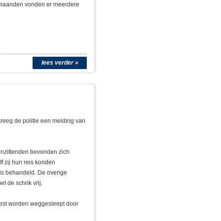
en maanden vonden er meerdere
lees verder »
reeg de politie een melding van
 inzittenden bevonden zich
 zij hun reis konden
 is behandeld. De overige
 de schrik vrij.
oest worden weggesleept door