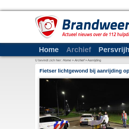
Home
Archief
Persvrij
U bevindt zich hier:
Home
»
Archief
»
Aanrijding
Fietser lichtgewond bij aanrijding 