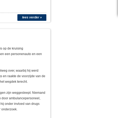
lees verder »
s op de kruising
ssen een personenauto en een
weg over, waarbij hij werd
s en raakte de voorzijde van de
het wegdek terecht.
uigen zijn weggesleept. Niemand
n door ambulancepersoneel,
 hij onder invloed van drugs
r onderzoek.