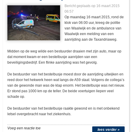
Bericht geplaats op 16 maart 2015
06:57
Op maandag 16 maart 2015, rond de
klok van 06:00 uur, kreeg de politie
van Waalwijk en de ambulance van
Waalwijk een melding van een
aanrijding aan de Taxandriaweg.
Midden op de weg wilde een bestuurder draaien met zijn auto, maar op
dat moment kwam er een bestelbusje aanrijden van een
beveiligingsbedrijf. Een flinke aanrijding was het gevolg.
De bestuurder van het bestelbusje moest door de aanrijding uitwijken en
reed door het hekwerk heen wat langs de A59 staat. Volgens de collega’s
van de gewonde man was de klap enorm. Het bestelbusje was net nieuw.
Er stond pas 1000 km op de teller. De beide voertuigen liepen veel
schade op.
De bestuurder van het bestelbusje raakte gewond en is met onbekend
letsel overgebracht naar het ziekenhuis.
Voeg een reactie toe
lees verder »