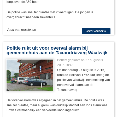
loopt over de A59 heen.
De politie was snel ter plaatse met 2 voertuigen. De jongen is
overgebracht naar een ziekenhuis.
Voeg een reactie toe
lees verder »
Politie rukt uit voor overval alarm bij
gemeentehuis aan de Taxandriaweg Waalwijk
Bericht geplaats op 27 augustus
2015 18:43
Op donderdag 27 augustus 2015,
rond de klok van 17:45 uur, kreeg de
politie van Waalwijk een melding van
een overval alarm aan de
Taxandriaweg.
Het overval alarm was afgegaan in het gemeentehuis. De politie was
snel ter plaatse, maar al gauw was duidelijk dat het een loos alarm was.
Er was vermoedelijk een verkeerde knop ingeduwd.