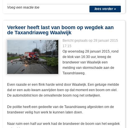
Voeg een reactie toe
lees verder »
Verkeer heeft last van boom op wegdek aan
de Taxandriaweg Waalwijk
Bericht geplaats op 28 januari 2015
17:15
Op woensdag 28 januari 2015, rond
de klok van 16:30 uur, kreeg de
brandweer van Waalwijk een
melding van stormschade aan de
Taxandriaweg.
Even raasde er een flink harde wind door Waalwijk. Een getuige meldde
dat er een auto kwam aanrijden toen op dat moment een boom om viel.
De automobilist kon de omvallende boom nog net ontwijken.
De politie heeft een gedeelte van de Taxandriaweg afgesloten om de
brandweer veilig hun werk te kunnen laten doen.
Naar ruim een half uur werk had de brandweer de boom van het wegdek