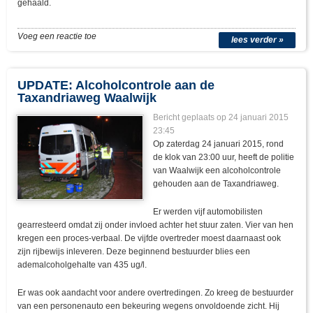
gehaald.
Voeg een reactie toe
lees verder »
UPDATE: Alcoholcontrole aan de
Taxandriaweg Waalwijk
Bericht geplaats op 24 januari 2015
23:45
Op zaterdag 24 januari 2015, rond
de klok van 23:00 uur, heeft de politie
van Waalwijk een alcoholcontrole
gehouden aan de Taxandriaweg.
Er werden vijf automobilisten
gearresteerd omdat zij onder invloed achter het stuur zaten. Vier van hen
kregen een proces-verbaal. De vijfde overtreder moest daarnaast ook
zijn rijbewijs inleveren. Deze beginnend bestuurder blies een
ademalcoholgehalte van 435 ug/l.
Er was ook aandacht voor andere overtredingen. Zo kreeg de bestuurder
van een personenauto een bekeuring wegens onvoldoende zicht. Hij