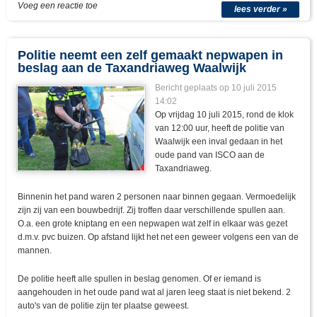
Voeg een reactie toe
lees verder »
Politie neemt een zelf gemaakt nepwapen in
beslag aan de Taxandriaweg Waalwijk
Bericht geplaats op 10 juli 2015
14:02
Op vrijdag 10 juli 2015, rond de klok
van 12:00 uur, heeft de politie van
Waalwijk een inval gedaan in het
oude pand van ISCO aan de
Taxandriaweg.
Binnenin het pand waren 2 personen naar binnen gegaan. Vermoedelijk
zijn zij van een bouwbedrijf. Zij troffen daar verschillende spullen aan.
O.a. een grote kniptang en een nepwapen wat zelf in elkaar was gezet
d.m.v. pvc buizen. Op afstand lijkt het net een geweer volgens een van de
mannen.
De politie heeft alle spullen in beslag genomen. Of er iemand is
aangehouden in het oude pand wat al jaren leeg staat is niet bekend. 2
auto's van de politie zijn ter plaatse geweest.