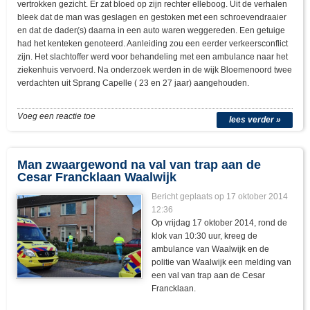
vertrokken gezicht. Er zat bloed op zijn rechter elleboog. Uit de verhalen
bleek dat de man was geslagen en gestoken met een schroevendraaier
en dat de dader(s) daarna in een auto waren weggereden. Een getuige
had het kenteken genoteerd. Aanleiding zou een eerder verkeersconflict
zijn. Het slachtoffer werd voor behandeling met een ambulance naar het
ziekenhuis vervoerd. Na onderzoek werden in de wijk Bloemenoord twee
verdachten uit Sprang Capelle ( 23 en 27 jaar) aangehouden.
Voeg een reactie toe
lees verder »
Man zwaargewond na val van trap aan de
Cesar Francklaan Waalwijk
Bericht geplaats op 17 oktober 2014
12:36
Op vrijdag 17 oktober 2014, rond de
klok van 10:30 uur, kreeg de
ambulance van Waalwijk en de
politie van Waalwijk een melding van
een val van trap aan de Cesar
Francklaan.