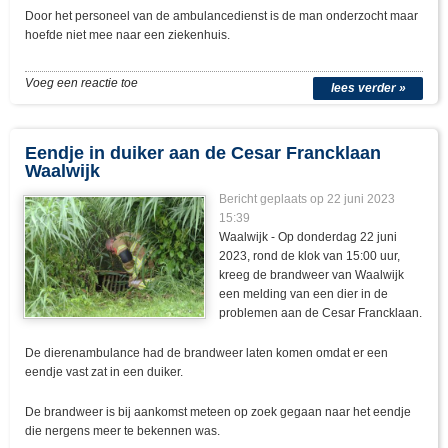
Door het personeel van de ambulancedienst is de man onderzocht maar
hoefde niet mee naar een ziekenhuis.
Voeg een reactie toe
lees verder »
Eendje in duiker aan de Cesar Francklaan
Waalwijk
Bericht geplaats op 22 juni 2023
15:39
Waalwijk - Op donderdag 22 juni
2023, rond de klok van 15:00 uur,
kreeg de brandweer van Waalwijk
een melding van een dier in de
problemen aan de Cesar Francklaan.
De dierenambulance had de brandweer laten komen omdat er een
eendje vast zat in een duiker.
De brandweer is bij aankomst meteen op zoek gegaan naar het eendje
die nergens meer te bekennen was.