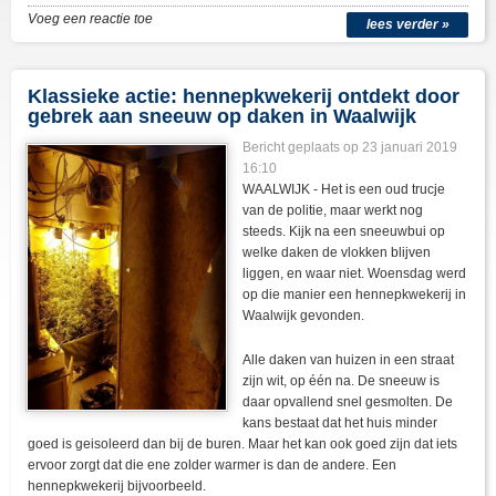
Voeg een reactie toe
lees verder »
Klassieke actie: hennepkwekerij ontdekt door
gebrek aan sneeuw op daken in Waalwijk
Bericht geplaats op 23 januari 2019
16:10
WAALWIJK - Het is een oud trucje
van de politie, maar werkt nog
steeds. Kijk na een sneeuwbui op
welke daken de vlokken blijven
liggen, en waar niet. Woensdag werd
op die manier een hennepkwekerij in
Waalwijk gevonden.
Alle daken van huizen in een straat
zijn wit, op één na. De sneeuw is
daar opvallend snel gesmolten. De
kans bestaat dat het huis minder
goed is geisoleerd dan bij de buren. Maar het kan ook goed zijn dat iets
ervoor zorgt dat die ene zolder warmer is dan de andere. Een
hennepkwekerij bijvoorbeeld.