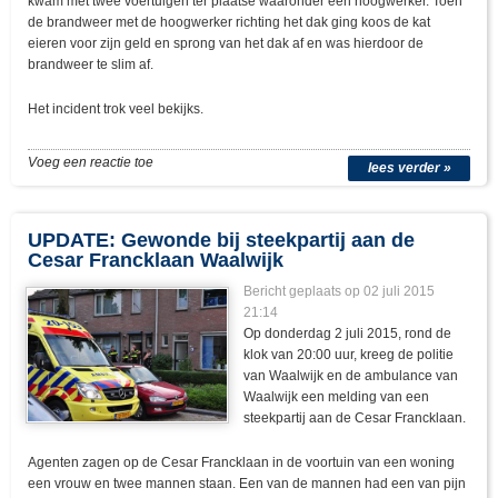
kwam met twee voertuigen ter plaatse waaronder een hoogwerker. Toen
de brandweer met de hoogwerker richting het dak ging koos de kat
eieren voor zijn geld en sprong van het dak af en was hierdoor de
brandweer te slim af.
Het incident trok veel bekijks.
Voeg een reactie toe
lees verder »
UPDATE: Gewonde bij steekpartij aan de
Cesar Francklaan Waalwijk
Bericht geplaats op 02 juli 2015
21:14
Op donderdag 2 juli 2015, rond de
klok van 20:00 uur, kreeg de politie
van Waalwijk en de ambulance van
Waalwijk een melding van een
steekpartij aan de Cesar Francklaan.
Agenten zagen op de Cesar Francklaan in de voortuin van een woning
een vrouw en twee mannen staan. Een van de mannen had een van pijn