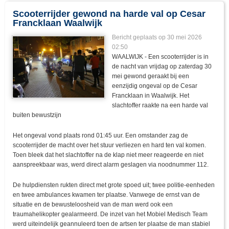
Scooterrijder gewond na harde val op Cesar
Francklaan Waalwijk
Bericht geplaats op 30 mei 2026
02:50
WAALWIJK - Een scooterrijder is in
de nacht van vrijdag op zaterdag 30
mei gewond geraakt bij een
eenzijdig ongeval op de Cesar
Francklaan in Waalwijk. Het
slachtoffer raakte na een harde val
buiten bewustzijn
Het ongeval vond plaats rond 01:45 uur. Een omstander zag de
scooterrijder de macht over het stuur verliezen en hard ten val komen.
Toen bleek dat het slachtoffer na de klap niet meer reageerde en niet
aanspreekbaar was, werd direct alarm geslagen via noodnummer 112.
De hulpdiensten rukten direct met grote spoed uit; twee politie-eenheden
en twee ambulances kwamen ter plaatse. Vanwege de ernst van de
situatie en de bewusteloosheid van de man werd ook een
traumahelikopter gealarmeerd. De inzet van het Mobiel Medisch Team
werd uiteindelijk geannuleerd toen de artsen ter plaatse de man stabiel