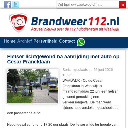
Home
Archief
Persvrijheid
Contact
Fietser lichtgewond na aanrijding met auto op
Cesar Francklaan
Bericht geplaats op 22 juni 2026
18:26
WAALWIJK - Op de Cesar
Francklaan in Waalwijk is
maandagmiddag 22 juni een fietser
gewond geraakt bij een
verkeersongeval. De man werd
tijdens het oversteken geschept door
een passerende auto.
Het ongeval vond rond 17:20 uur plaats. De fietser wilde ter hoogte van