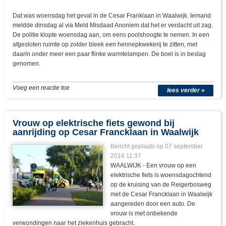
Dat was woensdag het geval in de Cesar Franklaan in Waalwijk. Iemand
meldde dinsdag al via Meld Misdaad Anoniem dat het er verdacht uit zag.
De politie klopte woensdag aan, om eens poolshoogte te nemen. In een
afgesloten ruimte op zolder bleek een hennepkwekerij te zitten, met
daarin onder meer een paar flinke warmtelampen. De boel is in beslag
genomen.
Voeg een reactie toe
lees verder »
Vrouw op elektrische fiets gewond bij
aanrijding op Cesar Francklaan in Waalwijk
Bericht geplaats op 07 september
2016 11:37
WAALWIJK - Een vrouw op een
elektrische fiets is woensdagochtend
op de kruising van de Reigerbosweg
met de Cesar Francklaan in Waalwijk
aangereden door een auto. De
vrouw is met onbekende
verwondingen naar het ziekenhuis gebracht.