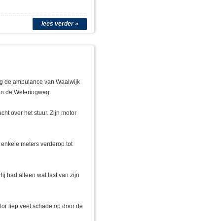
lees verder »
eeg de ambulance van Waalwijk
an de Weteringweg.
t over het stuur. Zijn motor
 enkele meters verderop tot
 had alleen wat last van zijn
tor liep veel schade op door de