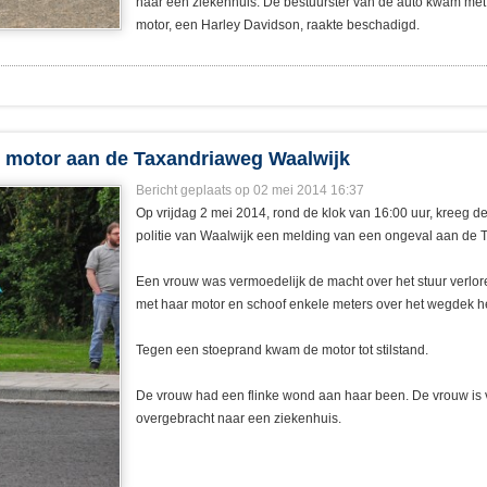
naar een ziekenhuis. De bestuurster van de auto kwam met d
motor, een Harley Davidson, raakte beschadigd.
et motor aan de Taxandriaweg Waalwijk
Bericht geplaats op 02 mei 2014 16:37
Op vrijdag 2 mei 2014, rond de klok van 16:00 uur, kreeg 
politie van Waalwijk een melding van een ongeval aan de 
Een vrouw was vermoedelijk de macht over het stuur verlore
met haar motor en schoof enkele meters over het wegdek h
Tegen een stoeprand kwam de motor tot stilstand.
De vrouw had een flinke wond aan haar been. De vrouw is 
overgebracht naar een ziekenhuis.