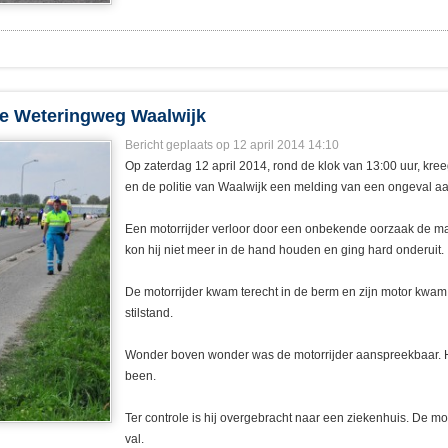
 de Weteringweg Waalwijk
Bericht geplaats op 12 april 2014 14:10
Op zaterdag 12 april 2014, rond de klok van 13:00 uur, kr
en de politie van Waalwijk een melding van een ongeval a
Een motorrijder verloor door een onbekende oorzaak de mach
kon hij niet meer in de hand houden en ging hard onderuit.
De motorrijder kwam terecht in de berm en zijn motor kwam
stilstand.
Wonder boven wonder was de motorrijder aanspreekbaar. Hij
been.
Ter controle is hij overgebracht naar een ziekenhuis. De mo
val.