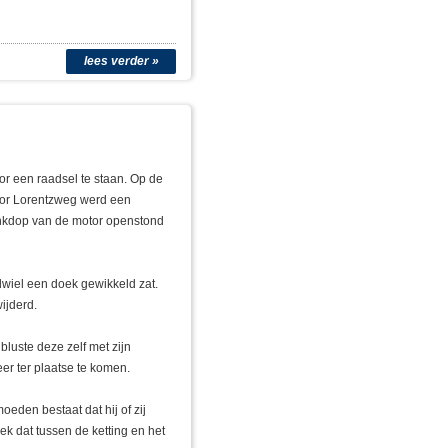
lees verder »
r een raadsel te staan. Op de
sor Lorentzweg werd een
ankdop van de motor openstond
dwiel een doek gewikkeld zat.
ijderd.
luste deze zelf met zijn
r ter plaatse te komen.
eden bestaat dat hij of zij
k dat tussen de ketting en het