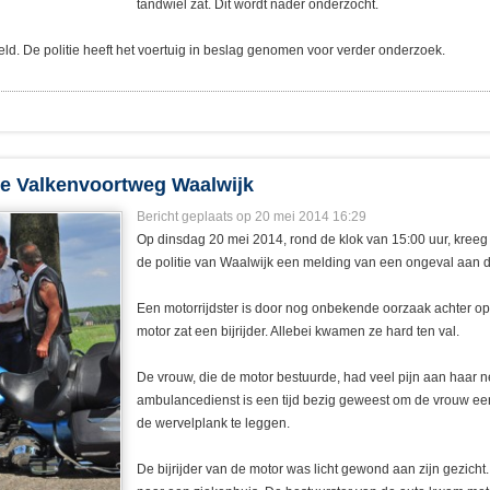
tandwiel zat. Dit wordt nader onderzocht.
eld. De politie heeft het voertuig in beslag genomen voor verder onderzoek.
de Valkenvoortweg Waalwijk
Bericht geplaats op 20 mei 2014 16:29
Op dinsdag 20 mei 2014, rond de klok van 15:00 uur, kree
de politie van Waalwijk een melding van een ongeval aan 
Een motorrijdster is door nog onbekende oorzaak achter o
motor zat een bijrijder. Allebei kwamen ze hard ten val.
De vrouw, die de motor bestuurde, had veel pijn aan haar 
ambulancedienst is een tijd bezig geweest om de vrouw e
de wervelplank te leggen.
De bijrijder van de motor was licht gewond aan zijn gezicht.