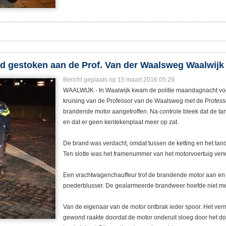
nd gestoken aan de Prof. Van der Waalsweg Waalwijk
Bericht geplaats op 15 maart 2016 05:29
WAALWIJK - In Waalwijk kwam de politie maandagnacht voo
kruising van de Professor van de Waalsweg met de Profes
brandende motor aangetroffen. Na controle bleek dat de t
en dat er geen kentekenplaat meer op zat.
De brand was verdacht, omdat tussen de ketting en het tan
Ten slotte was het framenummer van het motorvoertuig verw
Een vrachtwagenchauffeur trof de brandende motor aan en b
poederblusser. De gealarmeerde brandweer hoefde niet mee
Van de eigenaar van de motor ontbrak ieder spoor. Het vermo
gewond raakte doordat de motor onderuit sloeg door het doe