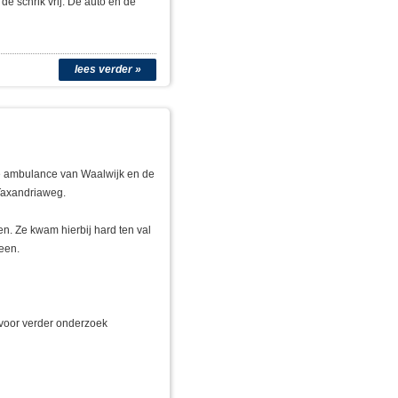
e schrik vrij. De auto en de
lees verder »
de ambulance van Waalwijk en de
Taxandriaweg.
n. Ze kwam hierbij hard ten val
een.
voor verder onderzoek