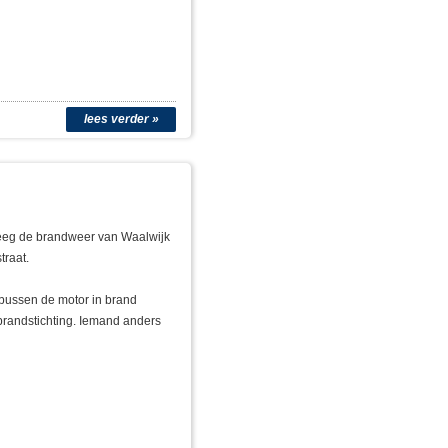
lees verder »
reeg de brandweer van Waalwijk
traat.
bussen de motor in brand
brandstichting. Iemand anders