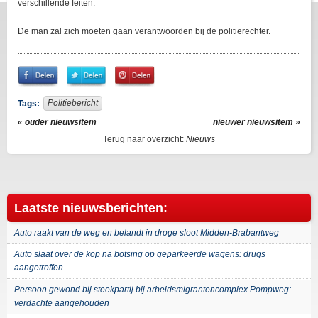
verschillende feiten.
De man zal zich moeten gaan verantwoorden bij de politierechter.
Share
Share
Pin
on
on
It!
Facebook
Twitter
Politiebericht
Tags:
« ouder nieuwsitem
nieuwer nieuwsitem »
Terug naar overzicht:
Nieuws
Laatste nieuwsberichten:
Auto raakt van de weg en belandt in droge sloot Midden-Brabantweg
Auto slaat over de kop na botsing op geparkeerde wagens: drugs
aangetroffen
Persoon gewond bij steekpartij bij arbeidsmigrantencomplex Pompweg:
verdachte aangehouden