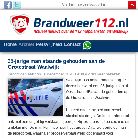
Home
Archief
Persvrijheid
Contact
35-jarige man staande gehouden aan de
Grotestraat Waalwijk
Bericht geplaatst op
18 december 2020 19:09
//
2789
keer bekeken
Waalwijk - Op donderdagmiddag 17
december werd een 35-jarige man uit
Oosterhout NB staande gehouden op
de Grotestraat in Waalwijk.
Hij reed onder invloed van zowel
alcohol als drugs. De bestuurder reed
ook met een ongeldig verklaard rijbewijs. Hij testte positief op cocaïne en
amfetamine. De man kon mee naar het bureau. Daar weigerde de man
de bloedproef, waarna er proces-verbaal werd opgemaakt voor