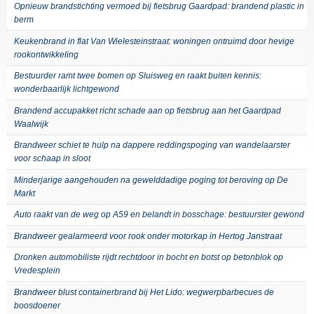
Opnieuw brandstichting vermoed bij fietsbrug Gaardpad: brandend plastic in
berm
Keukenbrand in flat Van Wielesteinstraat: woningen ontruimd door hevige
rookontwikkeling
Bestuurder ramt twee bomen op Sluisweg en raakt buiten kennis:
wonderbaarlijk lichtgewond
Brandend accupakket richt schade aan op fietsbrug aan het Gaardpad
Waalwijk
Brandweer schiet te hulp na dappere reddingspoging van wandelaarster
voor schaap in sloot
Minderjarige aangehouden na gewelddadige poging tot beroving op De
Markt
Auto raakt van de weg op A59 en belandt in bosschage: bestuurster gewond
Brandweer gealarmeerd voor rook onder motorkap in Hertog Janstraat
Dronken automobiliste rijdt rechtdoor in bocht en botst op betonblok op
Vredesplein
Brandweer blust containerbrand bij Het Lido: wegwerpbarbecues de
boosdoener