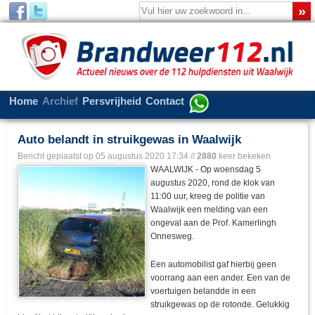
Home
Archief
Persvrijheid
Contact
Auto belandt in struikgewas in Waalwijk
Bericht geplaatst op
05 augustus 2020 17:34
//
2880
keer bekeken
WAALWIJK - Op woensdag 5
augustus 2020, rond de klok van
11:00 uur, kreeg de politie van
Waalwijk een melding van een
ongeval aan de Prof. Kamerlingh
Onnesweg.
Een automobilist gaf hierbij geen
voorrang aan een ander. Een van de
voertuigen belandde in een
struikgewas op de rotonde. Gelukkig