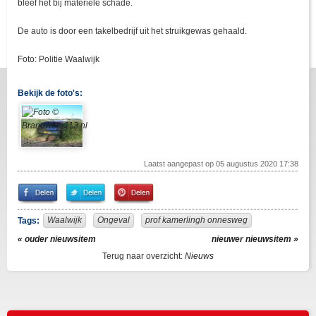
bleef het bij materiële schade.
De auto is door een takelbedrijf uit het struikgewas gehaald.
Foto: Politie Waalwijk
Bekijk de foto's:
Laatst aangepast op 05 augustus 2020 17:38
Share
Share
Pin
on
on
It!
Facebook
Twitter
Waalwijk
Ongeval
prof kamerlingh onnesweg
Tags:
« ouder nieuwsitem
nieuwer nieuwsitem »
Terug naar overzicht:
Nieuws