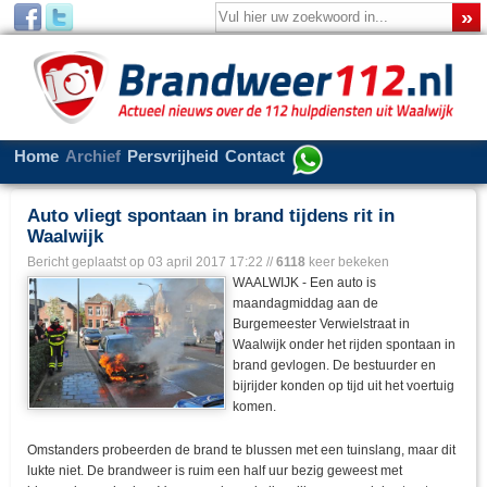
Home
Archief
Persvrijheid
Contact
Auto vliegt spontaan in brand tijdens rit in
Waalwijk
Bericht geplaatst op
03 april 2017 17:22
//
6118
keer bekeken
WAALWIJK - Een auto is
maandagmiddag aan de
Burgemeester Verwielstraat in
Waalwijk onder het rijden spontaan in
brand gevlogen. De bestuurder en
bijrijder konden op tijd uit het voertuig
komen.
Omstanders probeerden de brand te blussen met een tuinslang, maar dit
lukte niet. De brandweer is ruim een half uur bezig geweest met