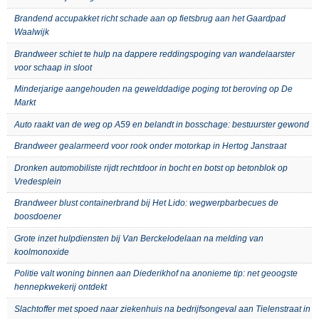
Brandend accupakket richt schade aan op fietsbrug aan het Gaardpad
Waalwijk
Brandweer schiet te hulp na dappere reddingspoging van wandelaarster
voor schaap in sloot
Minderjarige aangehouden na gewelddadige poging tot beroving op De
Markt
Auto raakt van de weg op A59 en belandt in bosschage: bestuurster gewond
Brandweer gealarmeerd voor rook onder motorkap in Hertog Janstraat
Dronken automobiliste rijdt rechtdoor in bocht en botst op betonblok op
Vredesplein
Brandweer blust containerbrand bij Het Lido: wegwerpbarbecues de
boosdoener
Grote inzet hulpdiensten bij Van Berckelodelaan na melding van
koolmonoxide
Politie valt woning binnen aan Diederikhof na anonieme tip: net geoogste
hennepkwekerij ontdekt
Slachtoffer met spoed naar ziekenhuis na bedrijfsongeval aan Tielenstraat in