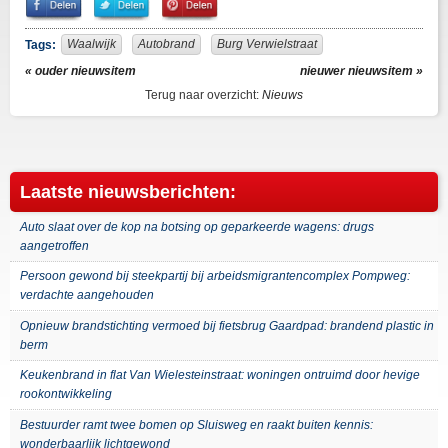
on
on
It!
Facebook
Twitter
Waalwijk
Autobrand
Burg Verwielstraat
Tags:
« ouder nieuwsitem
nieuwer nieuwsitem »
Terug naar overzicht:
Nieuws
Laatste nieuwsberichten:
Auto slaat over de kop na botsing op geparkeerde wagens: drugs
aangetroffen
Persoon gewond bij steekpartij bij arbeidsmigrantencomplex Pompweg:
verdachte aangehouden
Opnieuw brandstichting vermoed bij fietsbrug Gaardpad: brandend plastic in
berm
Keukenbrand in flat Van Wielesteinstraat: woningen ontruimd door hevige
rookontwikkeling
Bestuurder ramt twee bomen op Sluisweg en raakt buiten kennis:
wonderbaarlijk lichtgewond