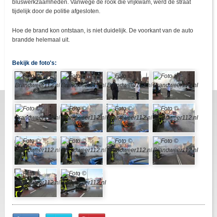
bluswerkzaamheden. Vanwege de rook die vrijkwam, werd de straat
tijdelijk door de politie afgesloten.
Hoe de brand kon ontstaan, is niet duidelijk. De voorkant van de auto
brandde helemaal uit.
Bekijk de foto's:
Share
Share
Pin