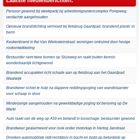
Laatste nieuwsberichten:
Persoon gewond bij steekpartij bij arbeidsmigrantencomplex Pompweg:
verdachte aangehouden
Opnieuw brandstichting vermoed bij fietsbrug Gaardpad: brandend plastic in
berm
Keukenbrand in flat Van Wielesteinstraat: woningen ontruimd door hevige
rookontwikkeling
Bestuurder ramt twee bomen op Sluisweg en raakt buiten kennis:
wonderbaarlijk lichtgewond
Brandend accupakket richt schade aan op fietsbrug aan het Gaardpad
Waalwijk
Brandweer schiet te hulp na dappere reddingspoging van wandelaarster
voor schaap in sloot
Minderjarige aangehouden na gewelddadige poging tot beroving op De
Markt
Auto raakt van de weg op A59 en belandt in bosschage: bestuurster gewond
Brandweer gealarmeerd voor rook onder motorkap in Hertog Janstraat
Dronken automobiliste rijdt rechtdoor in bocht en botst op betonblok op