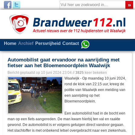
Home
Archief
Persvrijheid
Contact
Automobilist gaat ervandoor na aanrijding met
fietser aan het Bloemenoordplein Waalwijk
Bericht geplaatst op
10 juni 2024 23:04
//
3825
keer bekeken
Waalwijk - Op maandag 10 juni 2024,
rond de klok van 22:15 uur, kreeg de
politie van Waalwijk een melding van
een aanrijding op het
Bloemenoordplein.
Een automobilist had in de bocht een
man op een fiets aangereden. De man kwam hierbij ten val en raakte
gewond. De automobilist is er volgens getuigen direct vandoor gegaan.
Het slachtoffer is met onbekend letsel overgebracht naar een ziekenhuis.