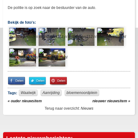
De politie is op zoek naar de bestuurder van de auto.
Bekijk de foto's:
Share
Share
Pin
on
on
It!
Facebook
Twitter
Waalwijk
Aanrijding
bloemenoordplein
Tags:
« ouder nieuwsitem
nieuwer nieuwsitem »
Terug naar overzicht:
Nieuws