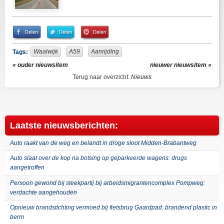
Share
Share
Pin
on
on
It!
Facebook
Twitter
Waalwijk
A59
Aanrijding
Tags:
« ouder nieuwsitem
nieuwer nieuwsitem »
Terug naar overzicht:
Nieuws
Laatste nieuwsberichten:
Auto raakt van de weg en belandt in droge sloot Midden-Brabantweg
Auto slaat over de kop na botsing op geparkeerde wagens: drugs
aangetroffen
Persoon gewond bij steekpartij bij arbeidsmigrantencomplex Pompweg:
verdachte aangehouden
Opnieuw brandstichting vermoed bij fietsbrug Gaardpad: brandend plastic in
berm