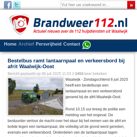
Home
Archief
Persvrijheid
Contact
Bestelbus ramt lantaarnpaal en verkeersbord bij
afrit Waalwijk-Oost
Bericht geplaatst op
06 juli 2025 11:03
//
2404
keer bekeken
Waalwijk - Zondagochtend 6 juli 2025
heeft een bestelbusje een
lantaarnpaal en een verkeersbord
geramd bij de afrit Waalwijk-Oost.
Rond 10.15 uur kreeg de politie een
melding van het ongeval. De
bestuurder verloor de macht over het stuur bij het nemen van de afrit en
botste tegen een lantaarnpaal, die volledig uit de grond werd gereden,
evenals een verkeersbord. Onderdelen van de lantaarnpaal lagen