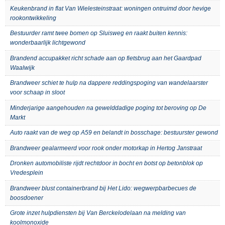
Keukenbrand in flat Van Wielesteinstraat: woningen ontruimd door hevige
rookontwikkeling
Bestuurder ramt twee bomen op Sluisweg en raakt buiten kennis:
wonderbaarlijk lichtgewond
Brandend accupakket richt schade aan op fietsbrug aan het Gaardpad
Waalwijk
Brandweer schiet te hulp na dappere reddingspoging van wandelaarster
voor schaap in sloot
Minderjarige aangehouden na gewelddadige poging tot beroving op De
Markt
Auto raakt van de weg op A59 en belandt in bosschage: bestuurster gewond
Brandweer gealarmeerd voor rook onder motorkap in Hertog Janstraat
Dronken automobiliste rijdt rechtdoor in bocht en botst op betonblok op
Vredesplein
Brandweer blust containerbrand bij Het Lido: wegwerpbarbecues de
boosdoener
Grote inzet hulpdiensten bij Van Berckelodelaan na melding van
koolmonoxide