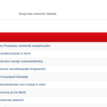
Terug naar overzicht:
Nieuws
mplex Pompweg: verdachte aangehouden
randend plastic in berm
imd door hevige rookontwikkeling
kennis: wonderbaarlijk lichtgewond
het Gaardpad Waalwijk
wandelaarster voor schaap in sloot
eroving op De Markt
bestuurster gewond