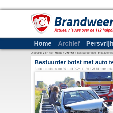
Home
Archief
Persvrij
U bevindt zich hier:
Home
»
Archief
»
Bestuurder botst met auto te
Bestuurder botst met auto t
Bericht geplaatst op
29 april 2024 11:26
//
2575
keer bek