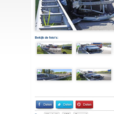
Bekijk de foto's:
Share
Share
Pin
on
on
It!
Facebook
Twitter