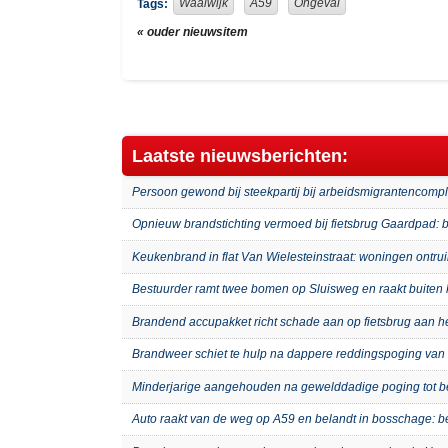
Waalwijk
A59
Ongeval
Tags:
« ouder nieuwsitem
Laatste nieuwsberichten:
Persoon gewond bij steekpartij bij arbeidsmigrantenco
Opnieuw brandstichting vermoed bij fietsbrug Gaardpad: b
Keukenbrand in flat Van Wielesteinstraat: woningen ontru
Bestuurder ramt twee bomen op Sluisweg en raakt buiten 
Brandend accupakket richt schade aan op fietsbrug aan 
Brandweer schiet te hulp na dappere reddingspoging van 
Minderjarige aangehouden na gewelddadige poging tot b
Auto raakt van de weg op A59 en belandt in bosschage: 