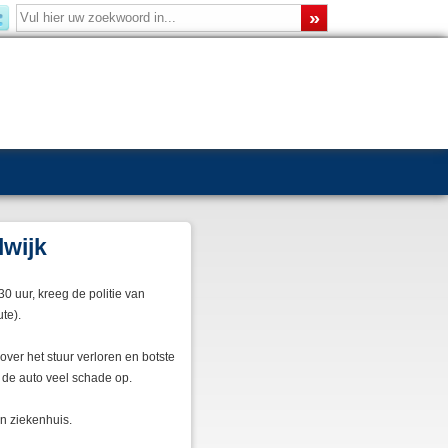
lwijk
0 uur, kreeg de politie van
te).
er het stuur verloren en botste
p de auto veel schade op.
n ziekenhuis.