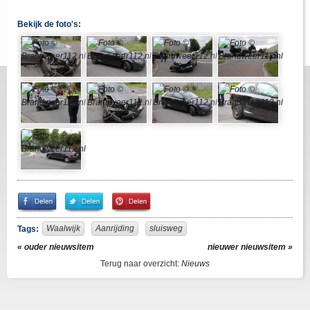
Bekijk de foto's:
Share
Share
Pin
on
on
It!
Facebook
Twitter
Waalwijk
Aanrijding
sluisweg
Tags:
« ouder nieuwsitem
nieuwer nieuwsitem »
Terug naar overzicht:
Nieuws