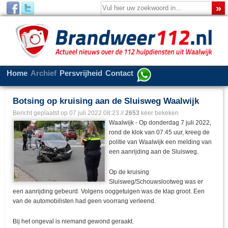
Home
Archief
Persvrijheid
Contact
Botsing op kruising aan de Sluisweg Waalwijk
Bericht geplaatst op
07 juli 2022 08:23
//
2653
keer bekeken
Waalwijk - Op donderdag 7 juli 2022,
rond de klok van 07:45 uur, kreeg de
politie van Waalwijk een melding van
een aanrijding aan de Sluisweg.
Op de kruising
Sluisweg/Schouwslootweg was er
een aanrijding gebeurd. Volgens ooggetuigen was de klap groot. Een
van de automobilisten had geen voorrang verleend.
Bij het ongeval is niemand gewond geraakt.