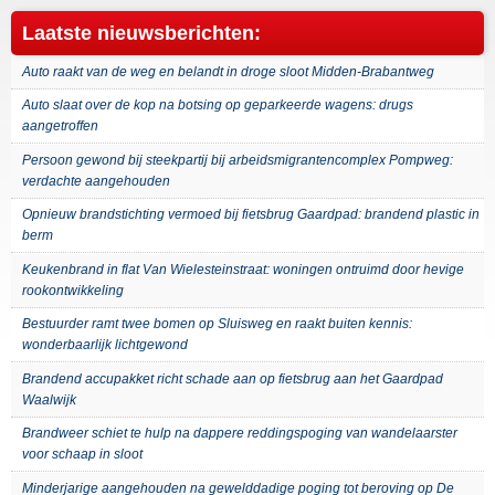
Laatste nieuwsberichten:
Auto raakt van de weg en belandt in droge sloot Midden-Brabantweg
Auto slaat over de kop na botsing op geparkeerde wagens: drugs
aangetroffen
Persoon gewond bij steekpartij bij arbeidsmigrantencomplex Pompweg:
verdachte aangehouden
Opnieuw brandstichting vermoed bij fietsbrug Gaardpad: brandend plastic in
berm
Keukenbrand in flat Van Wielesteinstraat: woningen ontruimd door hevige
rookontwikkeling
Bestuurder ramt twee bomen op Sluisweg en raakt buiten kennis:
wonderbaarlijk lichtgewond
Brandend accupakket richt schade aan op fietsbrug aan het Gaardpad
Waalwijk
Brandweer schiet te hulp na dappere reddingspoging van wandelaarster
voor schaap in sloot
Minderjarige aangehouden na gewelddadige poging tot beroving op De