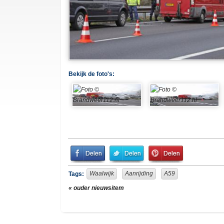
Bekijk de foto's:
Share
Share
Pin
on
on
It!
Facebook
Twitter
Waalwijk
Aanrijding
A59
Tags:
« ouder nieuwsitem