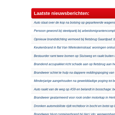
Laatste nieuwsberichten:
Auto slaat over de kop na botsing op geparkeerde wagens
Persoon gewond bij steekpartij bij arbeidsmigrantenco
Opnieuw brandstichting vermoed bij fietsbrug Gaardpad: b
Keukenbrand in flat Van Wielesteinstraat: woningen ontru
Bestuurder ramt twee bomen op Sluisweg en raakt buiten 
Brandend accupakket richt schade aan op fietsbrug aan 
Brandweer schiet te hulp na dappere reddingspoging van 
Minderjarige aangehouden na gewelddadige poging tot b
Auto raakt van de weg op A59 en belandt in bosschage: 
Brandweer gealarmeerd voor rook onder motorkap in Hert
Dronken automobiliste rijdt rechtdoor in bocht en botst o
Brandweer blust containerbrand bij Het Lido: wegwerpb