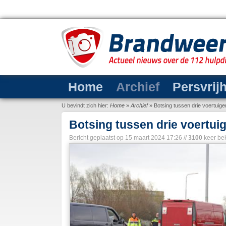
Home
Archief
Persvrij
U bevindt zich hier:
Home
»
Archief
»
Botsing tussen drie voertuig
Botsing tussen drie voertui
Bericht geplaatst op
15 maart 2024 17:26
//
3100
keer be