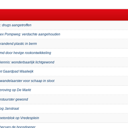
: drugs aangetroffen
mplex Pompweg: verdachte aangehouden
randend plastic in berm
imd door hevige rookontwikkeling
kennis: wonderbaarlijk lichtgewond
het Gaardpad Waalwijk
wandelaarster voor schaap in sloot
eroving op De Markt
bestuurster gewond
og Janstraat
p betonblok op Vredesplein
arbecues de boosdoener