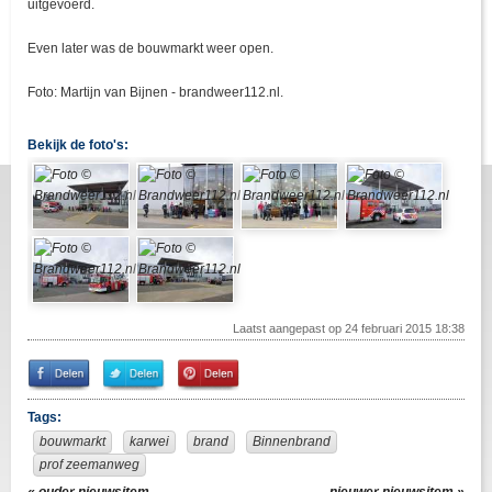
uitgevoerd.
Even later was de bouwmarkt weer open.
Foto: Martijn van Bijnen - brandweer112.nl.
Bekijk de foto's:
Laatst aangepast op 24 februari 2015 18:38
Share
Share
Pin
on
on
It!
Facebook
Twitter
Tags:
bouwmarkt
karwei
brand
Binnenbrand
prof zeemanweg