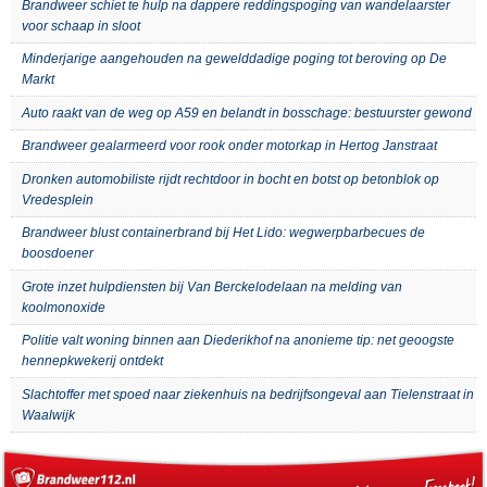
Brandweer schiet te hulp na dappere reddingspoging van wandelaarster
voor schaap in sloot
Minderjarige aangehouden na gewelddadige poging tot beroving op De
Markt
Auto raakt van de weg op A59 en belandt in bosschage: bestuurster gewond
Brandweer gealarmeerd voor rook onder motorkap in Hertog Janstraat
Dronken automobiliste rijdt rechtdoor in bocht en botst op betonblok op
Vredesplein
Brandweer blust containerbrand bij Het Lido: wegwerpbarbecues de
boosdoener
Grote inzet hulpdiensten bij Van Berckelodelaan na melding van
koolmonoxide
Politie valt woning binnen aan Diederikhof na anonieme tip: net geoogste
hennepkwekerij ontdekt
Slachtoffer met spoed naar ziekenhuis na bedrijfsongeval aan Tielenstraat in
Waalwijk