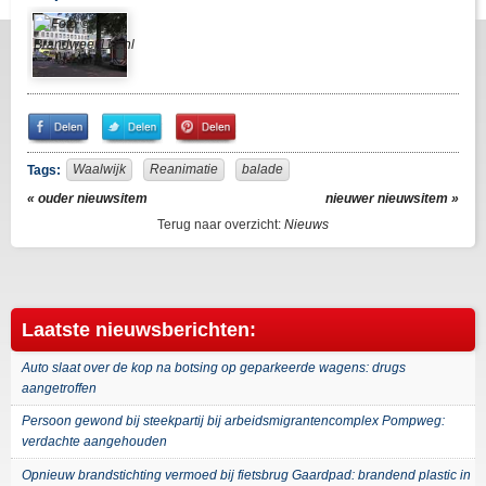
Share
Share
Pin
on
on
It!
Facebook
Twitter
Waalwijk
Reanimatie
balade
Tags:
« ouder nieuwsitem
nieuwer nieuwsitem »
Terug naar overzicht:
Nieuws
Laatste nieuwsberichten:
Auto slaat over de kop na botsing op geparkeerde wagens: drugs
aangetroffen
Persoon gewond bij steekpartij bij arbeidsmigrantencomplex Pompweg:
verdachte aangehouden
Opnieuw brandstichting vermoed bij fietsbrug Gaardpad: brandend plastic in