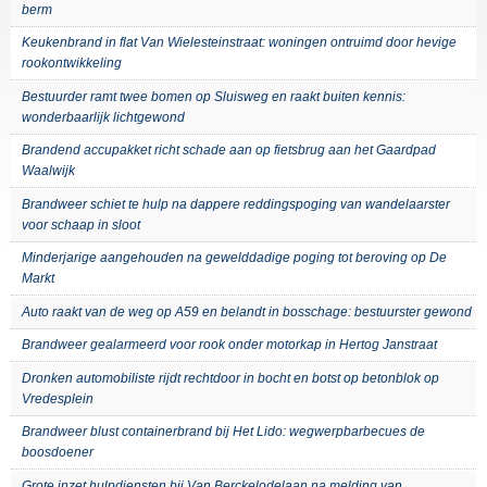
berm
Keukenbrand in flat Van Wielesteinstraat: woningen ontruimd door hevige
rookontwikkeling
Bestuurder ramt twee bomen op Sluisweg en raakt buiten kennis:
wonderbaarlijk lichtgewond
Brandend accupakket richt schade aan op fietsbrug aan het Gaardpad
Waalwijk
Brandweer schiet te hulp na dappere reddingspoging van wandelaarster
voor schaap in sloot
Minderjarige aangehouden na gewelddadige poging tot beroving op De
Markt
Auto raakt van de weg op A59 en belandt in bosschage: bestuurster gewond
Brandweer gealarmeerd voor rook onder motorkap in Hertog Janstraat
Dronken automobiliste rijdt rechtdoor in bocht en botst op betonblok op
Vredesplein
Brandweer blust containerbrand bij Het Lido: wegwerpbarbecues de
boosdoener
Grote inzet hulpdiensten bij Van Berckelodelaan na melding van