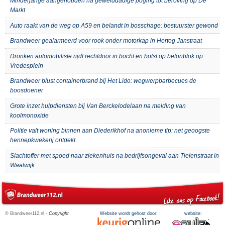
Minderjarige aangehouden na gewelddadige poging tot beroving op De
Markt
Auto raakt van de weg op A59 en belandt in bosschage: bestuurster gewond
Brandweer gealarmeerd voor rook onder motorkap in Hertog Janstraat
Dronken automobiliste rijdt rechtdoor in bocht en botst op betonblok op
Vredesplein
Brandweer blust containerbrand bij Het Lido: wegwerpbarbecues de
boosdoener
Grote inzet hulpdiensten bij Van Berckelodelaan na melding van
koolmonoxide
Politie valt woning binnen aan Diederikhof na anonieme tip: net geoogste
hennepkwekerij ontdekt
Slachtoffer met spoed naar ziekenhuis na bedrijfsongeval aan Tielenstraat in
Waalwijk
© Brandweer112.nl -
Copyright
Website wordt gehost door:
website: