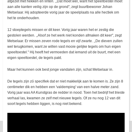
afgezet met hekken en linten. ,,Dat moet wel, want het speeltoestel moet
aan alle kanten veilig zijn op de grond", zegt buurtbewoner Johan
Metselaar. Hij adopteerde vorig jaar de speelplaats na alle hectiek om
het te onderhouden.
12 stoeptegels missen er dit keer. Vorig jaar waren het er zestig die
gestolen werden. ,,Alsof ze het werk niet konden afmaken dit keer", zegt
Metselaar. Er missen zeven rode tegels en vijf zwarte. ,,De dieven zullen
wel terugkomen, want ze willen vast mooie gelijke tegels om hun eigen
speeltoestel." Hij heeft het vermoeden dat iemand uit de buurt, met een
eigen speeltoestel, de tegels pakt.
Maar het kunnen ook best jonge vandalen zijn, schat Metselaar in.
De tegels zijn zó specifiek dat er niet makkelijk aan te komen is. Ze zijn 8
centimeter dik en hebben een 'valdemping' van een halve meter zand.
Vorig jaar was AA Kunstgras de redder in nood. Toen het bedrijf het trieste
verhaal las, kwamen ze zelf met nieuwe tegels. Of ze nu nog 12 van dit
soort tegels hebben liggen, is nog niet bekend.