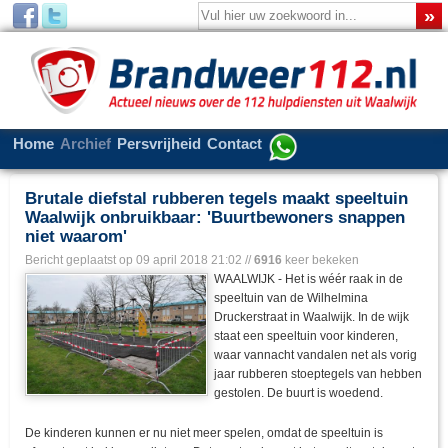
Home
Archief
Persvrijheid
Contact
Brutale diefstal rubberen tegels maakt speeltuin
Waalwijk onbruikbaar: 'Buurtbewoners snappen
niet waarom'
Bericht geplaatst op
09 april 2018 21:02
//
6916
keer bekeken
WAALWIJK - Het is wéér raak in de
speeltuin van de Wilhelmina
Druckerstraat in Waalwijk. In de wijk
staat een speeltuin voor kinderen,
waar vannacht vandalen net als vorig
jaar rubberen stoeptegels van hebben
gestolen. De buurt is woedend.
De kinderen kunnen er nu niet meer spelen, omdat de speeltuin is