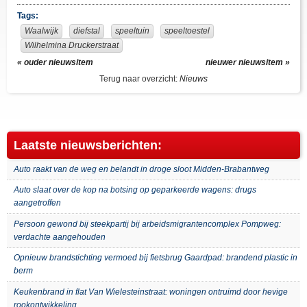
Facebook
Twitter
Tags:
Waalwijk
diefstal
speeltuin
speeltoestel
Wilhelmina Druckerstraat
« ouder nieuwsitem
nieuwer nieuwsitem »
Terug naar overzicht:
Nieuws
Laatste nieuwsberichten:
Auto raakt van de weg en belandt in droge sloot Midden-Brabantweg
Auto slaat over de kop na botsing op geparkeerde wagens: drugs
aangetroffen
Persoon gewond bij steekpartij bij arbeidsmigrantencomplex Pompweg:
verdachte aangehouden
Opnieuw brandstichting vermoed bij fietsbrug Gaardpad: brandend plastic in
berm
Keukenbrand in flat Van Wielesteinstraat: woningen ontruimd door hevige
rookontwikkeling