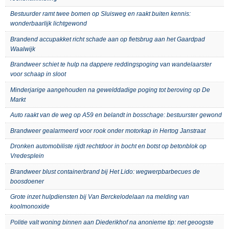
Bestuurder ramt twee bomen op Sluisweg en raakt buiten kennis:
wonderbaarlijk lichtgewond
Brandend accupakket richt schade aan op fietsbrug aan het Gaardpad
Waalwijk
Brandweer schiet te hulp na dappere reddingspoging van wandelaarster
voor schaap in sloot
Minderjarige aangehouden na gewelddadige poging tot beroving op De
Markt
Auto raakt van de weg op A59 en belandt in bosschage: bestuurster gewond
Brandweer gealarmeerd voor rook onder motorkap in Hertog Janstraat
Dronken automobiliste rijdt rechtdoor in bocht en botst op betonblok op
Vredesplein
Brandweer blust containerbrand bij Het Lido: wegwerpbarbecues de
boosdoener
Grote inzet hulpdiensten bij Van Berckelodelaan na melding van
koolmonoxide
Politie valt woning binnen aan Diederikhof na anonieme tip: net geoogste