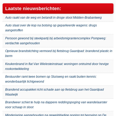
Laatste nieuwsberichten:
Auto raakt van de weg en belandt in droge sloot Midden-Brabantweg
Auto slaat over de kop na botsing op geparkeerde wagens: drugs
aangetroffen
Persoon gewond bij steekpartij bij arbeidsmigrantencomplex Pompweg:
verdachte aangehouden
Opnieuw brandstichting vermoed bij fietsbrug Gaardpad: brandend plastic in
berm
Keukenbrand in flat Van Wielesteinstraat: woningen ontruimd door hevige
rookontwikkeling
Bestuurder ramt twee bomen op Sluisweg en raakt buiten kennis:
wonderbaarlijk lichtgewond
Brandend accupakket richt schade aan op fietsbrug aan het Gaardpad
Waalwijk
Brandweer schiet te hulp na dappere reddingspoging van wandelaarster
voor schaap in sloot
Minderjarige aangehouden na gewelddadige poging tot beroving op De