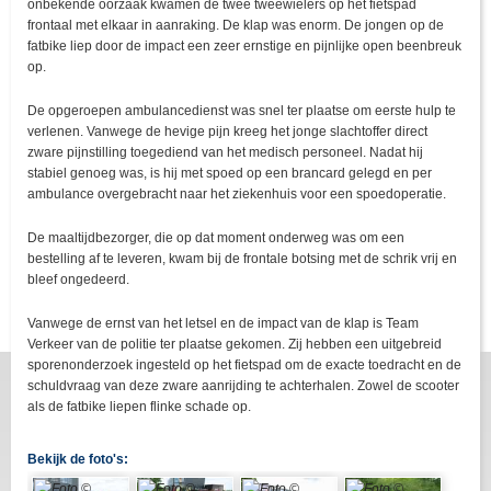
onbekende oorzaak kwamen de twee tweewielers op het fietspad
frontaal met elkaar in aanraking. De klap was enorm. De jongen op de
fatbike liep door de impact een zeer ernstige en pijnlijke open beenbreuk
op.
De opgeroepen ambulancedienst was snel ter plaatse om eerste hulp te
verlenen. Vanwege de hevige pijn kreeg het jonge slachtoffer direct
zware pijnstilling toegediend van het medisch personeel. Nadat hij
stabiel genoeg was, is hij met spoed op een brancard gelegd en per
ambulance overgebracht naar het ziekenhuis voor een spoedoperatie.
De maaltijdbezorger, die op dat moment onderweg was om een
bestelling af te leveren, kwam bij de frontale botsing met de schrik vrij en
bleef ongedeerd.
Vanwege de ernst van het letsel en de impact van de klap is Team
Verkeer van de politie ter plaatse gekomen. Zij hebben een uitgebreid
sporenonderzoek ingesteld op het fietspad om de exacte toedracht en de
schuldvraag van deze zware aanrijding te achterhalen. Zowel de scooter
als de fatbike liepen flinke schade op.
Bekijk de foto's: