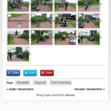
Share
Share
Pin
on
on
It!
Facebook
Twitter
Waalwijk
Ongeval
Prof Asserweg
Tags:
« ouder nieuwsitem
nieuwer nieuwsitem »
Terug naar overzicht:
Nieuws