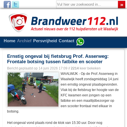
Home
Archief
Persvrijheid
Contact
Ernstig ongeval bij fietsbrug Prof. Asserweg:
Frontale botsing tussen fatbike en scooter
Bericht geplaatst op
14 juni 2026 17:09
//
2214
keer bekeken
WAALWIJK - Op de Prof. Asserweg in
Waalwijk heeft zondagmiddag 14 juni
een ernstig ongeval plaatsgevonden.
Vlak bij de fietsbrug ter hoogte van de
KFC kwamen een jongen op een
fatbike en een maaltijdbezorger op
een scooter frontaal met elkaar in
botsing.
Het ongeval vond plaats rond de klok van 15:30 uur. Door nog