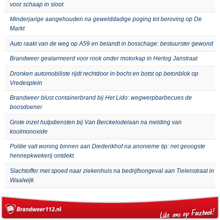
voor schaap in sloot
Minderjarige aangehouden na gewelddadige poging tot beroving op De
Markt
Auto raakt van de weg op A59 en belandt in bosschage: bestuurster gewond
Brandweer gealarmeerd voor rook onder motorkap in Hertog Janstraat
Dronken automobiliste rijdt rechtdoor in bocht en botst op betonblok op
Vredesplein
Brandweer blust containerbrand bij Het Lido: wegwerpbarbecues de
boosdoener
Grote inzet hulpdiensten bij Van Berckelodelaan na melding van
koolmonoxide
Politie valt woning binnen aan Diederikhof na anonieme tip: net geoogste
hennepkwekerij ontdekt
Slachtoffer met spoed naar ziekenhuis na bedrijfsongeval aan Tielenstraat in
Waalwijk