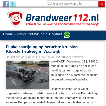
Home
Archief
Persvrijheid
Contact
Flinke aanrijding op beruchte kruising
Kloosterheulweg in Waalwijk
Bericht geplaatst op
23 juli 2025 07:02
//
2988
keer bekeken
WAALWIJK - Woensdag 23 juli 2025,
rond 06.00 uur, kreeg de politie een
melding van een ongeval op de
kruising van de Kloosterheulweg met
de Weteringweg in Waalwijk.
Op deze kruising, waar vaker
ongelukken gebeuren, botsten twee auto’s hard op elkaar. Door de klap
tolden beide voertuigen meerdere keren rond voordat ze tot stilstand
kwamen. Een persoon raakte lichtgewond en is ter plaatse onderzocht