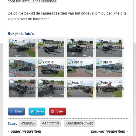
door het ambulancepersoneel.
De politie bekijkt de camerabeelden van het ongeval om duidelijkheid te
krijgen over de toedracht.
Bekijk de foto's:
Share
Share
Pin
on
on
It!
Facebook
Twitter
Waalwijk
Aanrijding
Kloosterheulweg
Tags:
« ouder nieuwsitem
nieuwer nieuwsitem »