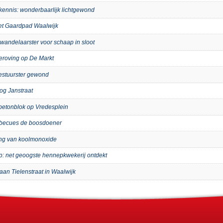
kennis: wonderbaarlijk lichtgewond
het Gaardpad Waalwijk
wandelaarster voor schaap in sloot
eroving op De Markt
bestuurster gewond
og Janstraat
p betonblok op Vredesplein
arbecues de boosdoener
ing van koolmonoxide
ip: net geoogste hennepkwekerij ontdekt
aan Tielenstraat in Waalwijk