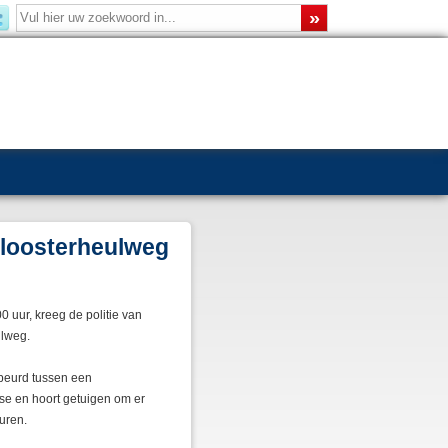
Kloosterheulweg
 uur, kreeg de politie van
ulweg.
ebeurd tussen een
tse en hoort getuigen om er
uren.