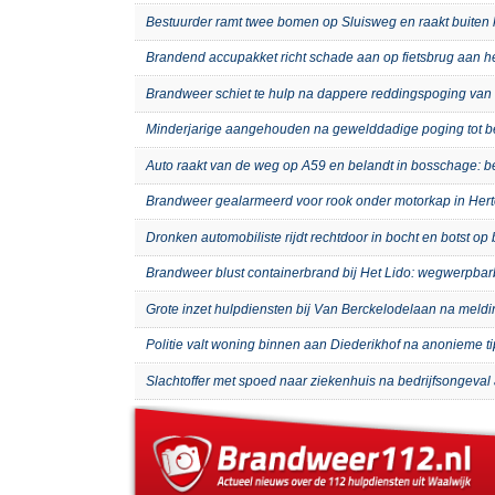
Bestuurder ramt twee bomen op Sluisweg en raakt buiten 
Brandend accupakket richt schade aan op fietsbrug aan 
Brandweer schiet te hulp na dappere reddingspoging van 
Minderjarige aangehouden na gewelddadige poging tot b
Auto raakt van de weg op A59 en belandt in bosschage: 
Brandweer gealarmeerd voor rook onder motorkap in Hert
Dronken automobiliste rijdt rechtdoor in bocht en botst o
Brandweer blust containerbrand bij Het Lido: wegwerpb
Grote inzet hulpdiensten bij Van Berckelodelaan na meld
Politie valt woning binnen aan Diederikhof na anonieme t
Slachtoffer met spoed naar ziekenhuis na bedrijfsongeval 