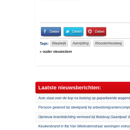
Share
Share
Pin
on
on
It!
Facebook
Twitter
Waalwijk
Aanrijding
Kloosterheulweg
Tags:
« ouder nieuwsitem
Laatste nieuwsberichten:
Auto slaat over de kop na botsing op geparkeerde wagens
Persoon gewond bij steekpartij bij arbeidsmigrantenco
Opnieuw brandstichting vermoed bij fietsbrug Gaardpad: b
Keukenbrand in flat Van Wielesteinstraat: woningen ontru