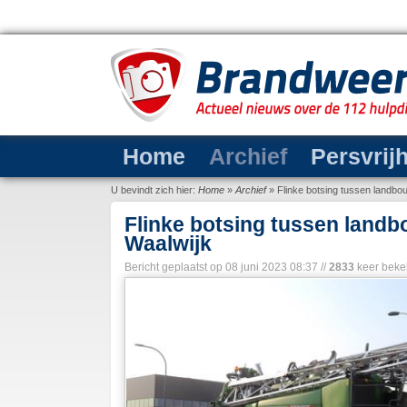
Home
Archief
Persvrij
U bevindt zich hier:
Home
»
Archief
»
Flinke botsing tussen landbo
Flinke botsing tussen landb
Waalwijk
Bericht geplaatst op
08 juni 2023 08:37
//
2833
keer beke