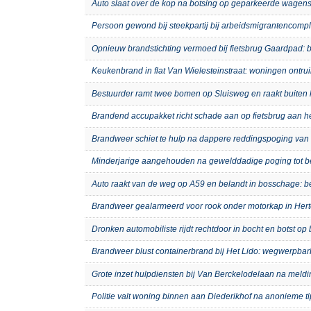
Auto slaat over de kop na botsing op geparkeerde wagens
Persoon gewond bij steekpartij bij arbeidsmigrantenco
Opnieuw brandstichting vermoed bij fietsbrug Gaardpad: b
Keukenbrand in flat Van Wielesteinstraat: woningen ontru
Bestuurder ramt twee bomen op Sluisweg en raakt buiten 
Brandend accupakket richt schade aan op fietsbrug aan 
Brandweer schiet te hulp na dappere reddingspoging van 
Minderjarige aangehouden na gewelddadige poging tot b
Auto raakt van de weg op A59 en belandt in bosschage: 
Brandweer gealarmeerd voor rook onder motorkap in Hert
Dronken automobiliste rijdt rechtdoor in bocht en botst o
Brandweer blust containerbrand bij Het Lido: wegwerpb
Grote inzet hulpdiensten bij Van Berckelodelaan na meld
Politie valt woning binnen aan Diederikhof na anonieme t