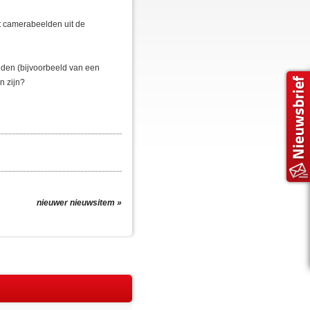
nt camerabeelden uit de
lden (bijvoorbeeld van een
n zijn?
nieuwer nieuwsitem »