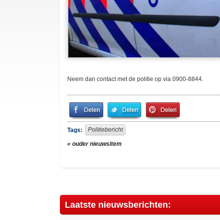
Neem dan contact met de politie op via 0900-8844.
Share
Share
Pin
on
on
It!
Facebook
Twitter
Politiebericht
Tags:
« ouder nieuwsitem
Laatste nieuwsberichten: