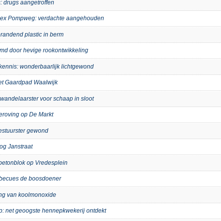
: drugs aangetroffen
mplex Pompweg: verdachte aangehouden
randend plastic in berm
imd door hevige rookontwikkeling
kennis: wonderbaarlijk lichtgewond
het Gaardpad Waalwijk
wandelaarster voor schaap in sloot
eroving op De Markt
bestuurster gewond
og Janstraat
p betonblok op Vredesplein
arbecues de boosdoener
ing van koolmonoxide
ip: net geoogste hennepkwekerij ontdekt