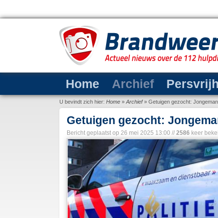
Home
Archief
Persvrij
U bevindt zich hier:
Home
»
Archief
»
Getuigen gezocht: Jongeman 
Getuigen gezocht: Jongeman
Bericht geplaatst op
26 mei 2025 13:00
//
2586
keer beke