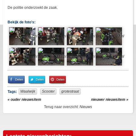
De politie onderzoekt de zaak.
Bekijk de foto's:
Share
Share
Pin
on
on
It!
Facebook
Twitter
Waalwijk
Scooter
grotestraat
Tags:
« ouder nieuwsitem
nieuwer nieuwsitem »
Terug naar overzicht:
Nieuws