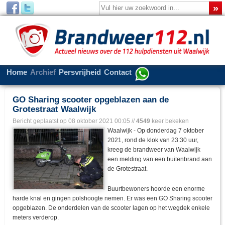
Home
Archief
Persvrijheid
Contact
GO Sharing scooter opgeblazen aan de
Grotestraat Waalwijk
Bericht geplaatst op
08 oktober 2021 00:05
//
4549
keer bekeken
Waalwijk - Op donderdag 7 oktober
2021, rond de klok van 23:30 uur,
kreeg de brandweer van Waalwijk
een melding van een buitenbrand aan
de Grotestraat.
Buurtbewoners hoorde een enorme
harde knal en gingen polshoogte nemen. Er was een GO Sharing scooter
opgeblazen. De onderdelen van de scooter lagen op het wegdek enkele
meters verderop.