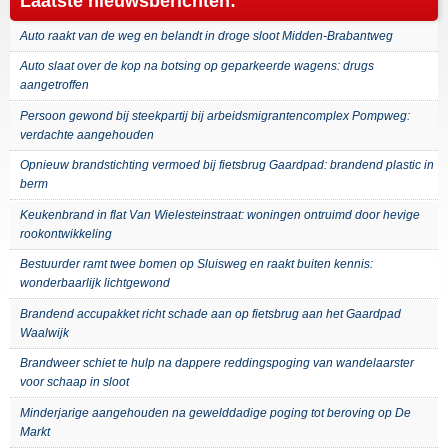
Laatste nieuwsberichten:
Auto raakt van de weg en belandt in droge sloot Midden-Brabantweg
Auto slaat over de kop na botsing op geparkeerde wagens: drugs
aangetroffen
Persoon gewond bij steekpartij bij arbeidsmigrantencomplex Pompweg:
verdachte aangehouden
Opnieuw brandstichting vermoed bij fietsbrug Gaardpad: brandend plastic in
berm
Keukenbrand in flat Van Wielesteinstraat: woningen ontruimd door hevige
rookontwikkeling
Bestuurder ramt twee bomen op Sluisweg en raakt buiten kennis:
wonderbaarlijk lichtgewond
Brandend accupakket richt schade aan op fietsbrug aan het Gaardpad
Waalwijk
Brandweer schiet te hulp na dappere reddingspoging van wandelaarster
voor schaap in sloot
Minderjarige aangehouden na gewelddadige poging tot beroving op De
Markt