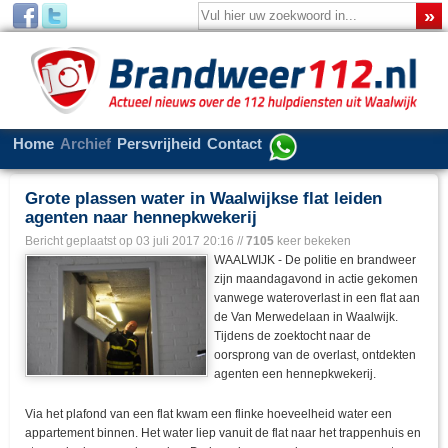
Home
Archief
Persvrijheid
Contact
Grote plassen water in Waalwijkse flat leiden
agenten naar hennepkwekerij
Bericht geplaatst op
03 juli 2017 20:16
//
7105
keer bekeken
WAALWIJK - De politie en brandweer
zijn maandagavond in actie gekomen
vanwege wateroverlast in een flat aan
de Van Merwedelaan in Waalwijk.
Tijdens de zoektocht naar de
oorsprong van de overlast, ontdekten
agenten een hennepkwekerij.
Via het plafond van een flat kwam een flinke hoeveelheid water een
appartement binnen. Het water liep vanuit de flat naar het trappenhuis en