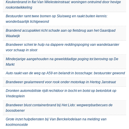
Keukenbrand in flat Van Wielesteinstraat: woningen ontruimd door hevige
rookontwikkeling
Bestuurder ramt twee bomen op Sluisweg en raakt buiten kennis:
wonderbaarlijk lichtgewond
Brandend accupakket richt schade aan op fietsbrug aan het Gaardpad
Waalwijk
Brandweer schiet te hulp na dappere reddingspoging van wandelaarster
voor schaap in sloot
Minderjarige aangehouden na gewelddadige poging tot beroving op De
Markt
Auto raakt van de weg op A59 en belandt in bosschage: bestuurster gewond
Brandweer gealarmeerd voor rook onder motorkap in Hertog Janstraat
Dronken automobiliste rijdt rechtdoor in bocht en botst op betonblok op
Vredesplein
Brandweer blust containerbrand bij Het Lido: wegwerpbarbecues de
boosdoener
Grote inzet hulpdiensten bij Van Berckelodelaan na melding van
koolmonoxide