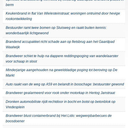
berm
Keukenbrand in flat Van Wielesteinstraat: woningen ontruimd door hevige
rookontwikkeling
Bestuurder ramt twee bomen op Sluisweg en raakt buiten kennis:
wonderbaarlijk lichtgewond
Brandend accupakket richt schade aan op fietsbrug aan het Gaardpad
Waalwijk
Brandweer schiet te hulp na dappere reddingspoging van wandelaarster
voor schaap in sloot
Minderjarige aangehouden na gewelddadige poging tot beroving op De
Markt
Auto raakt van de weg op A59 en belandt in bosschage: bestuurster gewond
Brandweer gealarmeerd voor rook onder motorkap in Hertog Janstraat
Dronken automobiliste rijdt rechtdoor in bocht en botst op betonblok op
Vredesplein
Brandweer blust containerbrand bij Het Lido: wegwerpbarbecues de
boosdoener