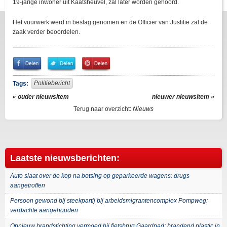
19-jarige inwoner uit Kaatsheuvel, zal later worden gehoord.
Het vuurwerk werd in beslag genomen en de Officier van Justitie zal de
zaak verder beoordelen.
Share
Share
Pin
on
on
It!
Facebook
Twitter
Politiebericht
Tags:
« ouder nieuwsitem
nieuwer nieuwsitem »
Terug naar overzicht:
Nieuws
Laatste nieuwsberichten:
Auto slaat over de kop na botsing op geparkeerde wagens: drugs
aangetroffen
Persoon gewond bij steekpartij bij arbeidsmigrantencomplex Pompweg:
verdachte aangehouden
Opnieuw brandstichting vermoed bij fietsbrug Gaardpad: brandend plastic in