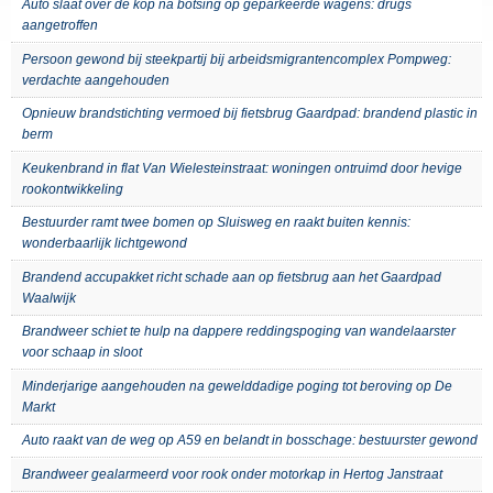
Auto slaat over de kop na botsing op geparkeerde wagens: drugs
aangetroffen
Persoon gewond bij steekpartij bij arbeidsmigrantencomplex Pompweg:
verdachte aangehouden
Opnieuw brandstichting vermoed bij fietsbrug Gaardpad: brandend plastic in
berm
Keukenbrand in flat Van Wielesteinstraat: woningen ontruimd door hevige
rookontwikkeling
Bestuurder ramt twee bomen op Sluisweg en raakt buiten kennis:
wonderbaarlijk lichtgewond
Brandend accupakket richt schade aan op fietsbrug aan het Gaardpad
Waalwijk
Brandweer schiet te hulp na dappere reddingspoging van wandelaarster
voor schaap in sloot
Minderjarige aangehouden na gewelddadige poging tot beroving op De
Markt
Auto raakt van de weg op A59 en belandt in bosschage: bestuurster gewond
Brandweer gealarmeerd voor rook onder motorkap in Hertog Janstraat