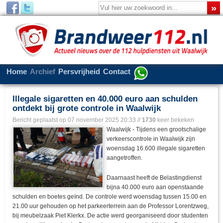
Home
Archief
Persvrijheid
Contact
Illegale sigaretten en 40.000 euro aan schulden
ontdekt bij grote controle in Waalwijk
Bericht geplaatst op
07 november 2025 20:33
//
1730
keer bekeken
Waalwijk - Tijdens een grootschalige
verkeerscontrole in Waalwijk zijn
woensdag 16.600 illegale sigaretten
aangetroffen.
Daarnaast heeft de Belastingdienst
bijna 40.000 euro aan openstaande
schulden en boetes geïnd. De controle werd woensdag tussen 15.00 en
21.00 uur gehouden op het parkeerterrein aan de Professor Lorentzweg,
bij meubelzaak Piet Klerkx. De actie werd georganiseerd door studenten