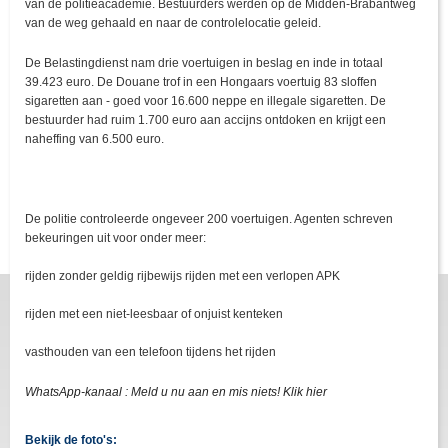
van de politieacademie. Bestuurders werden op de Midden-Brabantweg
van de weg gehaald en naar de controlelocatie geleid.
De Belastingdienst nam drie voertuigen in beslag en inde in totaal
39.423 euro. De Douane trof in een Hongaars voertuig 83 sloffen
sigaretten aan - goed voor 16.600 neppe en illegale sigaretten. De
bestuurder had ruim 1.700 euro aan accijns ontdoken en krijgt een
naheffing van 6.500 euro.
De politie controleerde ongeveer 200 voertuigen. Agenten schreven
bekeuringen uit voor onder meer:
rijden zonder geldig rijbewijs rijden met een verlopen APK
rijden met een niet-leesbaar of onjuist kenteken
vasthouden van een telefoon tijdens het rijden
WhatsApp-kanaal : Meld u nu aan en mis niets! Klik hier
Bekijk de foto's: