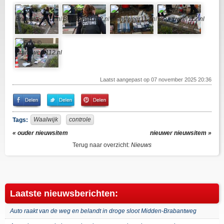
Laatst aangepast op 07 november 2025 20:36
Share
Share
Pin
on
on
It!
Facebook
Twitter
Waalwijk
controle
Tags:
« ouder nieuwsitem
nieuwer nieuwsitem »
Terug naar overzicht:
Nieuws
Laatste nieuwsberichten:
Auto raakt van de weg en belandt in droge sloot Midden-Brabantweg