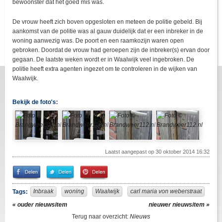
bewoonster dat het goed mis was.
De vrouw heeft zich boven opgesloten en meteen de politie gebeld. Bij
aankomst van de politie was al gauw duidelijk dat er een inbreker in de
woning aanwezig was. De poort en een raamkozijn waren open
gebroken. Doordat de vrouw had geroepen zijn de inbreker(s) ervan door
gegaan. De laatste weken wordt er in Waalwijk veel ingebroken. De
politie heeft extra agenten ingezet om te controleren in de wijken van
Waalwijk.
Bekijk de foto's:
Laatst aangepast op 30 oktober 2014 16:32
Share
Share
Pin
on
on
It!
Facebook
Twitter
Inbraak
woning
Waalwijk
carl maria von weberstraat
Tags:
« ouder nieuwsitem
nieuwer nieuwsitem »
Terug naar overzicht:
Nieuws