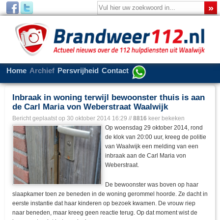
Home
Archief
Persvrijheid
Contact
Inbraak in woning terwijl bewoonster thuis is aan
de Carl Maria von Weberstraat Waalwijk
Bericht geplaatst op
30 oktober 2014 16:29
//
8816
keer bekeken
Op woensdag 29 oktober 2014, rond
de klok van 20:00 uur, kreeg de politie
van Waalwijk een melding van een
inbraak aan de Carl Maria von
Weberstraat.
De bewoonster was boven op haar
slaapkamer toen ze beneden in de woning gerommel hoorde. Ze dacht in
eerste instantie dat haar kinderen op bezoek kwamen. De vrouw riep
naar beneden, maar kreeg geen reactie terug. Op dat moment wist de