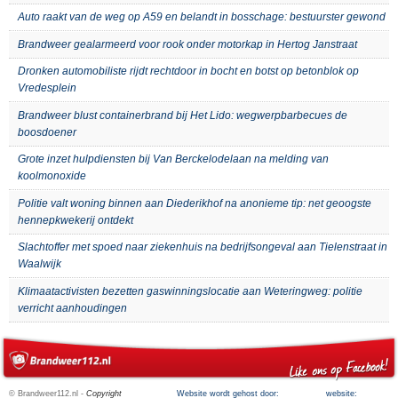
Auto raakt van de weg op A59 en belandt in bosschage: bestuurster gewond
Brandweer gealarmeerd voor rook onder motorkap in Hertog Janstraat
Dronken automobiliste rijdt rechtdoor in bocht en botst op betonblok op
Vredesplein
Brandweer blust containerbrand bij Het Lido: wegwerpbarbecues de
boosdoener
Grote inzet hulpdiensten bij Van Berckelodelaan na melding van
koolmonoxide
Politie valt woning binnen aan Diederikhof na anonieme tip: net geoogste
hennepkwekerij ontdekt
Slachtoffer met spoed naar ziekenhuis na bedrijfsongeval aan Tielenstraat in
Waalwijk
Klimaatactivisten bezetten gaswinningslocatie aan Weteringweg: politie
verricht aanhoudingen
© Brandweer112.nl -
Copyright
Website wordt gehost door:
website: