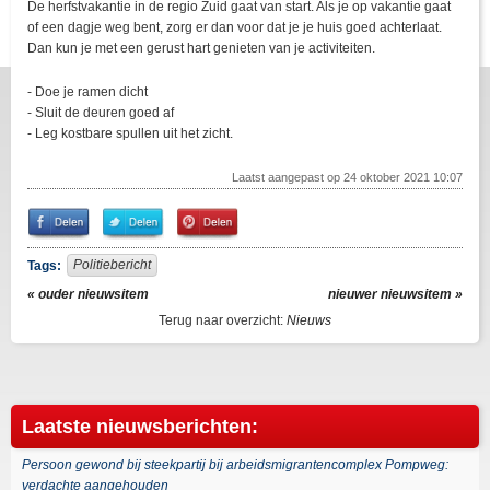
De herfstvakantie in de regio Zuid gaat van start. Als je op vakantie gaat
of een dagje weg bent, zorg er dan voor dat je je huis goed achterlaat.
Dan kun je met een gerust hart genieten van je activiteiten.
- Doe je ramen dicht
- Sluit de deuren goed af
- Leg kostbare spullen uit het zicht.
Laatst aangepast op 24 oktober 2021 10:07
Share
Share
Pin
on
on
It!
Facebook
Twitter
Politiebericht
Tags:
« ouder nieuwsitem
nieuwer nieuwsitem »
Terug naar overzicht:
Nieuws
Laatste nieuwsberichten:
Persoon gewond bij steekpartij bij arbeidsmigrantencomplex Pompweg:
verdachte aangehouden