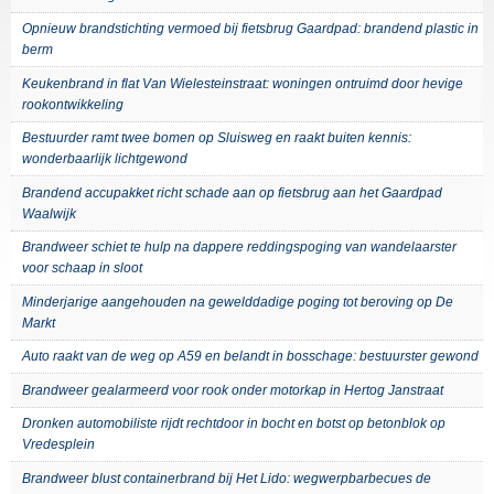
Opnieuw brandstichting vermoed bij fietsbrug Gaardpad: brandend plastic in
berm
Keukenbrand in flat Van Wielesteinstraat: woningen ontruimd door hevige
rookontwikkeling
Bestuurder ramt twee bomen op Sluisweg en raakt buiten kennis:
wonderbaarlijk lichtgewond
Brandend accupakket richt schade aan op fietsbrug aan het Gaardpad
Waalwijk
Brandweer schiet te hulp na dappere reddingspoging van wandelaarster
voor schaap in sloot
Minderjarige aangehouden na gewelddadige poging tot beroving op De
Markt
Auto raakt van de weg op A59 en belandt in bosschage: bestuurster gewond
Brandweer gealarmeerd voor rook onder motorkap in Hertog Janstraat
Dronken automobiliste rijdt rechtdoor in bocht en botst op betonblok op
Vredesplein
Brandweer blust containerbrand bij Het Lido: wegwerpbarbecues de