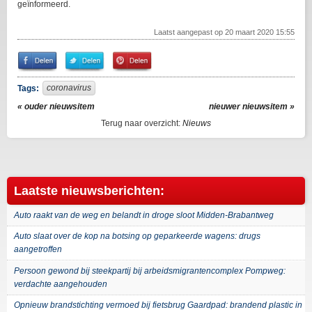
geïnformeerd.
Laatst aangepast op 20 maart 2020 15:55
Share
Share
Pin
on
on
It!
Facebook
Twitter
coronavirus
Tags:
« ouder nieuwsitem
nieuwer nieuwsitem »
Terug naar overzicht:
Nieuws
Laatste nieuwsberichten:
Auto raakt van de weg en belandt in droge sloot Midden-Brabantweg
Auto slaat over de kop na botsing op geparkeerde wagens: drugs
aangetroffen
Persoon gewond bij steekpartij bij arbeidsmigrantencomplex Pompweg:
verdachte aangehouden
Opnieuw brandstichting vermoed bij fietsbrug Gaardpad: brandend plastic in