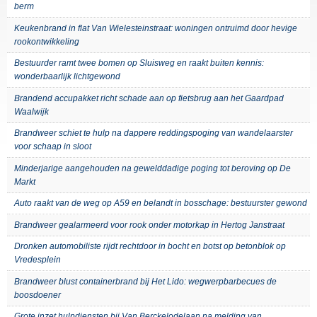
berm
Keukenbrand in flat Van Wielesteinstraat: woningen ontruimd door hevige
rookontwikkeling
Bestuurder ramt twee bomen op Sluisweg en raakt buiten kennis:
wonderbaarlijk lichtgewond
Brandend accupakket richt schade aan op fietsbrug aan het Gaardpad
Waalwijk
Brandweer schiet te hulp na dappere reddingspoging van wandelaarster
voor schaap in sloot
Minderjarige aangehouden na gewelddadige poging tot beroving op De
Markt
Auto raakt van de weg op A59 en belandt in bosschage: bestuurster gewond
Brandweer gealarmeerd voor rook onder motorkap in Hertog Janstraat
Dronken automobiliste rijdt rechtdoor in bocht en botst op betonblok op
Vredesplein
Brandweer blust containerbrand bij Het Lido: wegwerpbarbecues de
boosdoener
Grote inzet hulpdiensten bij Van Berckelodelaan na melding van