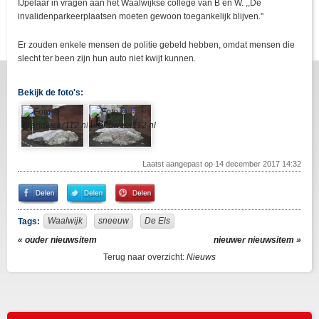
IJpelaar in vragen aan het Waalwijkse college van B en W. ,,De
invalidenparkeerplaatsen moeten gewoon toegankelijk blijven."
Er zouden enkele mensen de politie gebeld hebben, omdat mensen die
slecht ter been zijn hun auto niet kwijt kunnen.
Bekijk de foto's:
Laatst aangepast op 14 december 2017 14:32
Share
Share
Pin
on
on
It!
Facebook
Twitter
Waalwijk
sneeuw
De Els
Tags:
« ouder nieuwsitem
nieuwer nieuwsitem »
Terug naar overzicht:
Nieuws