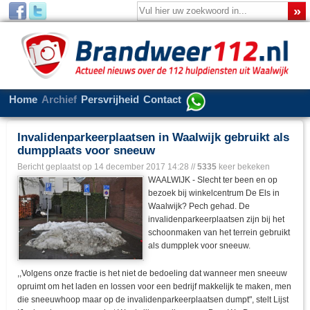
Home
Archief
Persvrijheid
Contact
Invalidenparkeerplaatsen in Waalwijk gebruikt als
dumpplaats voor sneeuw
Bericht geplaatst op
14 december 2017 14:28
//
5335
keer bekeken
WAALWIJK - Slecht ter been en op
bezoek bij winkelcentrum De Els in
Waalwijk? Pech gehad. De
invalidenparkeerplaatsen zijn bij het
schoonmaken van het terrein gebruikt
als dumpplek voor sneeuw.
,,Volgens onze fractie is het niet de bedoeling dat wanneer men sneeuw
opruimt om het laden en lossen voor een bedrijf makkelijk te maken, men
die sneeuwhoop maar op de invalidenparkeerplaatsen dumpt", stelt Lijst