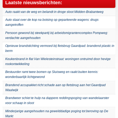
Laatste nieuwsberichten:
Auto raakt van de weg en belandt in droge sloot Midden-Brabantweg
Auto slaat over de kop na botsing op geparkeerde wagens: drugs
aangetroffen
Persoon gewond bij steekpartij bij arbeidsmigrantencomplex Pompweg:
verdachte aangehouden
Opnieuw brandstichting vermoed bij fietsbrug Gaardpad: brandend plastic in
berm
Keukenbrand in flat Van Wielesteinstraat: woningen ontruimd door hevige
rookontwikkeling
Bestuurder ramt twee bomen op Sluisweg en raakt buiten kennis:
wonderbaarlijk lichtgewond
Brandend accupakket richt schade aan op fietsbrug aan het Gaardpad
Waalwijk
Brandweer schiet te hulp na dappere reddingspoging van wandelaarster
voor schaap in sloot
Minderjarige aangehouden na gewelddadige poging tot beroving op De
Markt