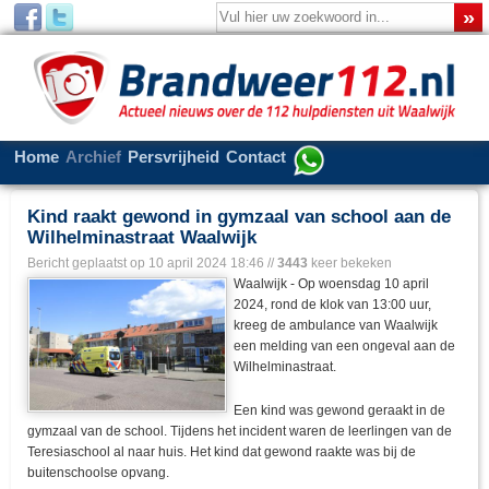
Home
Archief
Persvrijheid
Contact
Kind raakt gewond in gymzaal van school aan de
Wilhelminastraat Waalwijk
Bericht geplaatst op
10 april 2024 18:46
//
3443
keer bekeken
Waalwijk - Op woensdag 10 april
2024, rond de klok van 13:00 uur,
kreeg de ambulance van Waalwijk
een melding van een ongeval aan de
Wilhelminastraat.
Een kind was gewond geraakt in de
gymzaal van de school. Tijdens het incident waren de leerlingen van de
Teresiaschool al naar huis. Het kind dat gewond raakte was bij de
buitenschoolse opvang.