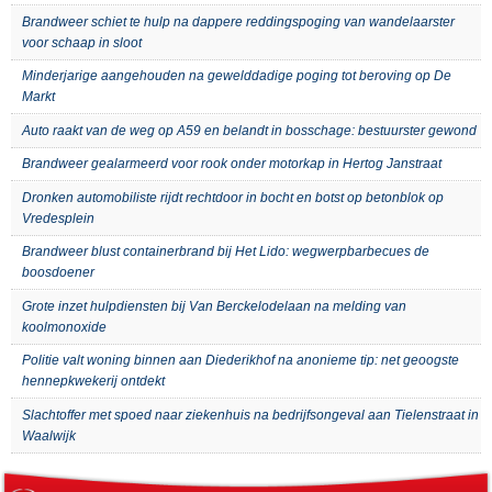
Brandweer schiet te hulp na dappere reddingspoging van wandelaarster
voor schaap in sloot
Minderjarige aangehouden na gewelddadige poging tot beroving op De
Markt
Auto raakt van de weg op A59 en belandt in bosschage: bestuurster gewond
Brandweer gealarmeerd voor rook onder motorkap in Hertog Janstraat
Dronken automobiliste rijdt rechtdoor in bocht en botst op betonblok op
Vredesplein
Brandweer blust containerbrand bij Het Lido: wegwerpbarbecues de
boosdoener
Grote inzet hulpdiensten bij Van Berckelodelaan na melding van
koolmonoxide
Politie valt woning binnen aan Diederikhof na anonieme tip: net geoogste
hennepkwekerij ontdekt
Slachtoffer met spoed naar ziekenhuis na bedrijfsongeval aan Tielenstraat in
Waalwijk