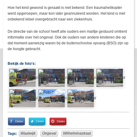
Hoe het kind gewond is geraakt is niet bekend. Een traumahelikopter
werd opgeroepen, maar kon later geannuleerd worden. Het kind is met
onbekend letsel overgebracht naar een ziekenhuis.
De directie van de school heeft alle ouders een mailtje gestuurd omtrent
informatie over het ongeval. Ook de ouders van andere kinderen die op
dat moment aanwezig waren bij de buitenschoolse opvang (BSO) zijn op
de hoogte gebracht.
Bekijk de foto's:
Share
Share
Pin
on
on
It!
Facebook
Twitter
Waalwijk
Ongeval
Wilhelminastraat
Tags: