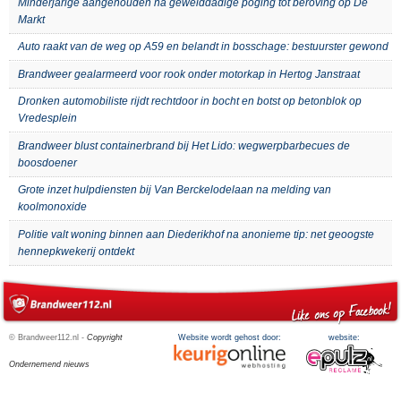
Minderjarige aangehouden na gewelddadige poging tot beroving op De
Markt
Auto raakt van de weg op A59 en belandt in bosschage: bestuurster gewond
Brandweer gealarmeerd voor rook onder motorkap in Hertog Janstraat
Dronken automobiliste rijdt rechtdoor in bocht en botst op betonblok op
Vredesplein
Brandweer blust containerbrand bij Het Lido: wegwerpbarbecues de
boosdoener
Grote inzet hulpdiensten bij Van Berckelodelaan na melding van
koolmonoxide
Politie valt woning binnen aan Diederikhof na anonieme tip: net geoogste
hennepkwekerij ontdekt
© Brandweer112.nl -
Copyright
Website wordt gehost door:
website:
Ondernemend nieuws