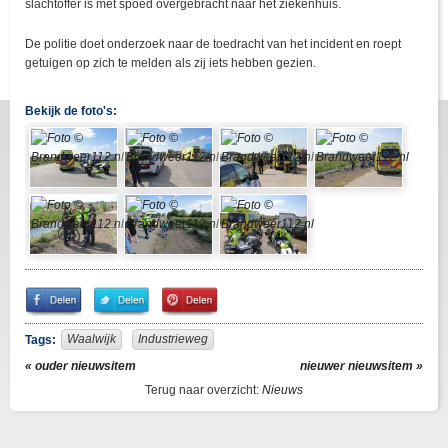
slachtoffer is met spoed overgebracht naar het ziekenhuis.
De politie doet onderzoek naar de toedracht van het incident en roept
getuigen op zich te melden als zij iets hebben gezien.
Bekijk de foto's:
Share
Share
Pin
on
on
It!
Facebook
Twitter
Waalwijk
Industrieweg
Tags:
« ouder nieuwsitem
nieuwer nieuwsitem »
Terug naar overzicht:
Nieuws