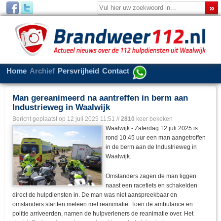
Home
Archief
Persvrijheid
Contact
Man gereanimeerd na aantreffen in berm aan
Industrieweg in Waalwijk
Bericht geplaatst op
12 juli 2025 11:51
//
2810
keer bekeken
Waalwijk - Zaterdag 12 juli 2025 is
rond 10.45 uur een man aangetroffen
in de berm aan de Industrieweg in
Waalwijk.
Omstanders zagen de man liggen
naast een racefiets en schakelden
direct de hulpdiensten in. De man was niet aanspreekbaar en
omstanders startten meteen met reanimatie. Toen de ambulance en
politie arriveerden, namen de hulpverleners de reanimatie over. Het