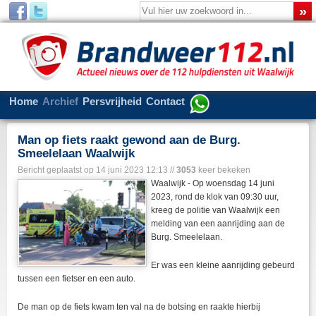
Home
Archief
Persvrijheid
Contact
Man op fiets raakt gewond aan de Burg.
Smeelelaan Waalwijk
Bericht geplaatst op
14 juni 2023 12:13
//
3053
keer bekeken
Waalwijk - Op woensdag 14 juni
2023, rond de klok van 09:30 uur,
kreeg de politie van Waalwijk een
melding van een aanrijding aan de
Burg. Smeelelaan.
Er was een kleine aanrijding gebeurd
tussen een fietser en een auto.
De man op de fiets kwam ten val na de botsing en raakte hierbij