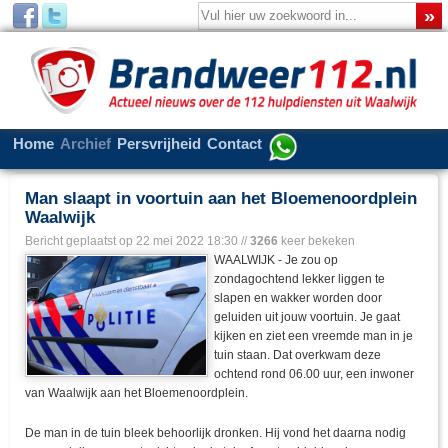
Home
Archief
Persvrijheid
Contact
Man slaapt in voortuin aan het Bloemenoordplein
Waalwijk
Bericht geplaatst op
22 mei 2022 18:30
//
3266
keer bekeken
WAALWIJK - Je zou op
zondagochtend lekker liggen te
slapen en wakker worden door
geluiden uit jouw voortuin. Je gaat
kijken en ziet een vreemde man in je
tuin staan. Dat overkwam deze
ochtend rond 06.00 uur, een inwoner
van Waalwijk aan het Bloemenoordplein.
De man in de tuin bleek behoorlijk dronken. Hij vond het daarna nodig