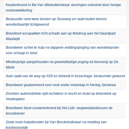
Keukenbrand in flat Van Wielesteinstraat: woningen ontruimd door hevige
rookontwikkeling
Bestuurder ramt twee bomen op Sluisweg en raakt buiten kennis:
wonderbaarlijk lichtgewond
Brandend accupakket richt schade aan op fietsbrug aan het Gaardpad
Waalwijk
Brandweer schiet te hulp na dappere reddingspoging van wandelaarster
voor schaap in sloot
Minderjarige aangehouden na gewelddadige poging tot beroving op De
Markt
Auto raakt van de weg op A59 en belandt in bosschage: bestuurster gewond
Brandweer gealarmeerd voor rook onder motorkap in Hertog Janstraat
Dronken automobiliste rijdt rechtdoor in bocht en botst op betonblok op
Vredesplein
Brandweer blust containerbrand bij Het Lido: wegwerpbarbecues de
boosdoener
Grote inzet hulpdiensten bij Van Berckelodelaan na melding van
koolmonoxide