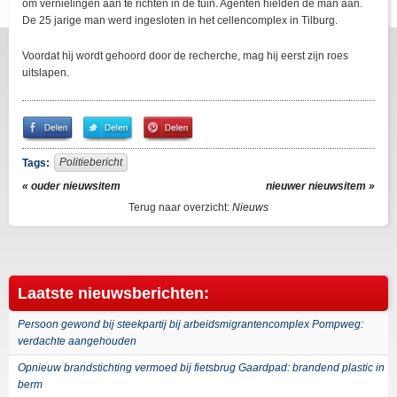
om vernielingen aan te richten in de tuin. Agenten hielden de man aan.
De 25 jarige man werd ingesloten in het cellencomplex in Tilburg.
Voordat hij wordt gehoord door de recherche, mag hij eerst zijn roes
uitslapen.
Share
Share
Pin
on
on
It!
Facebook
Twitter
Politiebericht
Tags:
« ouder nieuwsitem
nieuwer nieuwsitem »
Terug naar overzicht:
Nieuws
Laatste nieuwsberichten:
Persoon gewond bij steekpartij bij arbeidsmigrantencomplex Pompweg:
verdachte aangehouden
Opnieuw brandstichting vermoed bij fietsbrug Gaardpad: brandend plastic in
berm