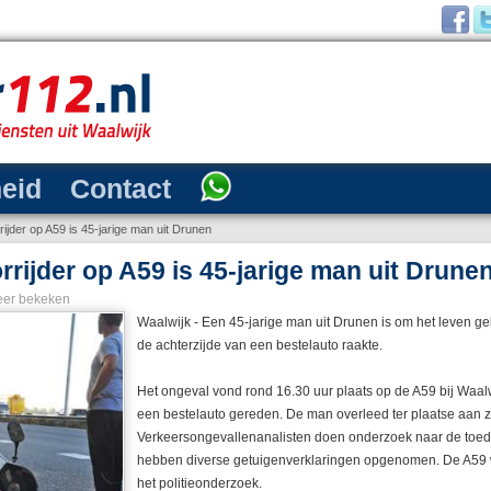
heid
Contact
jder op A59 is 45-jarige man uit Drunen
ijder op A59 is 45-jarige man uit Drune
er bekeken
Waalwijk - Een 45-jarige man uit Drunen is om het leven ge
de achterzijde van een bestelauto raakte.
Het ongeval vond rond 16.30 uur plaats op de A59 bij Waalw
een bestelauto gereden. De man overleed ter plaatse aan 
Verkeersongevallenanalisten doen onderzoek naar de toed
hebben diverse getuigenverklaringen opgenomen. De A59 wa
het politieonderzoek.