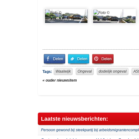
Share
Share
Pin
on
on
It!
Facebook
Twitter
Waalwijk
Ongeval
dodelijk ongeval
A5
Tags:
« ouder nieuwsitem
Laatste nieuwsberichten:
Persoon gewond bij steekpartij bij arbeidsmigrantenco