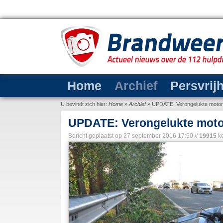
Home
Archief
Persvrij
U bevindt zich hier:
Home
»
Archief
»
UPDATE: Verongelukte motorri
UPDATE: Verongelukte motorr
Bericht geplaatst op
27 september 2016 17:50
//
19915
ke