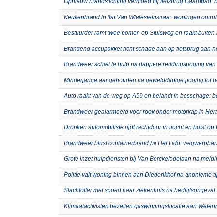
Opnieuw brandstichting vermoed bij fietsbrug Gaardpad: b
Keukenbrand in flat Van Wielesteinstraat: woningen ontru
Bestuurder ramt twee bomen op Sluisweg en raakt buiten 
Brandend accupakket richt schade aan op fietsbrug aan 
Brandweer schiet te hulp na dappere reddingspoging van 
Minderjarige aangehouden na gewelddadige poging tot b
Auto raakt van de weg op A59 en belandt in bosschage: 
Brandweer gealarmeerd voor rook onder motorkap in Hert
Dronken automobiliste rijdt rechtdoor in bocht en botst o
Brandweer blust containerbrand bij Het Lido: wegwerpb
Grote inzet hulpdiensten bij Van Berckelodelaan na meld
Politie valt woning binnen aan Diederikhof na anonieme t
Slachtoffer met spoed naar ziekenhuis na bedrijfsongeval 
Klimaatactivisten bezetten gaswinningslocatie aan Weteri