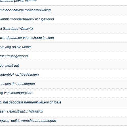
randend plastic in berm
imd door hevige rookontwikkeling
kennis: wonderbaarlijk lichtgewond
het Gaardpad Waalwijk
wandelaarster voor schaap in sloot
eroving op De Markt
bestuurster gewond
og Janstraat
p betonblok op Vredesplein
arbecues de boosdoener
ing van koolmonoxide
ip: net geoogste hennepkwekerij ontdekt
aan Tielenstraat in Waalwijk
ngweg: politie verricht aanhoudingen