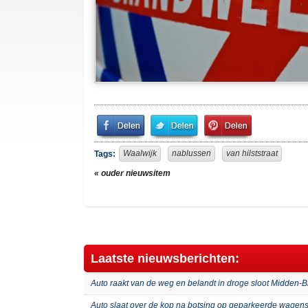
Share
Share
Pin
on
on
It!
Facebook
Twitter
Waalwijk
nablussen
van hilststraat
Tags:
« ouder nieuwsitem
Laatste nieuwsberichten:
Auto raakt van de weg en belandt in droge sloot Midden-
Auto slaat over de kop na botsing op geparkeerde wagens