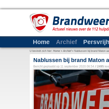
Home
Archief
Persvrij
U bevindt zich hier:
Home
»
Archief
»
Nablussen bij brand Maton aa
Nablussen bij brand Maton a
Bericht geplaatst op
11 september 2020 06:54
//
2495
kee