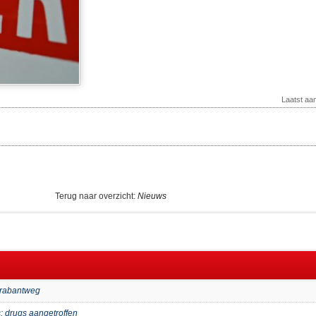
Laatst aa
Terug naar overzicht:
Nieuws
Brabantweg
: drugs aangetroffen