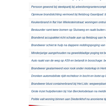
Persoon gewond bij steekpartij bij arbeidsmigrantenco
Opnieuw brandstichting vermoed bij fietsbrug Gaardpad: b
Keukenbrand in flat Van Wielesteinstraat: woningen ontru
Bestuurder ramt twee bomen op Sluisweg en raakt buiten 
Brandend accupakket richt schade aan op fietsbrug aan 
Brandweer schiet te hulp na dappere reddingspoging van 
Minderjarige aangehouden na gewelddadige poging tot b
Auto raakt van de weg op A59 en belandt in bosschage: 
Brandweer gealarmeerd voor rook onder motorkap in Hert
Dronken automobiliste rijdt rechtdoor in bocht en botst o
Brandweer blust containerbrand bij Het Lido: wegwerpb
Grote inzet hulpdiensten bij Van Berckelodelaan na meld
Politie valt woning binnen aan Diederikhof na anonieme t