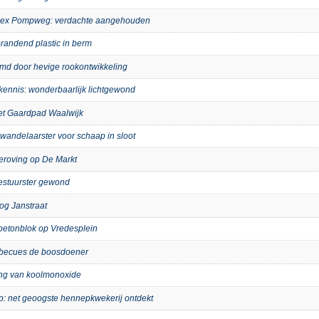
mplex Pompweg: verdachte aangehouden
randend plastic in berm
imd door hevige rookontwikkeling
kennis: wonderbaarlijk lichtgewond
het Gaardpad Waalwijk
wandelaarster voor schaap in sloot
eroving op De Markt
bestuurster gewond
og Janstraat
p betonblok op Vredesplein
arbecues de boosdoener
ing van koolmonoxide
ip: net geoogste hennepkwekerij ontdekt