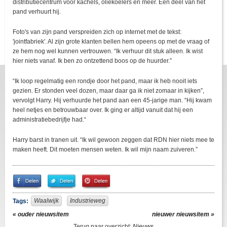
distributiecentrum voor kachels, oliekoelers en meer. Een deel van het
pand verhuurt hij.
Foto's van zijn pand verspreiden zich op internet met de tekst:
'jointfabriek'. Al zijn grote klanten bellen hem opeens op met de vraag of
ze hem nog wel kunnen vertrouwen. “Ik verhuur dit stuk alleen. Ik wist
hier niets vanaf. Ik ben zo ontzettend boos op de huurder.”
“Ik loop regelmatig een rondje door het pand, maar ik heb nooit iets
gezien. Er stonden veel dozen, maar daar ga ik niet zomaar in kijken”,
vervolgt Harry. Hij verhuurde het pand aan een 45-jarige man. “Hij kwam
heel netjes en betrouwbaar over. Ik ging er altijd vanuit dat hij een
administratiebedrijfje had.“
Harry barst in tranen uit. “Ik wil gewoon zeggen dat RDN hier niets mee te
maken heeft. Dit moeten mensen weten. Ik wil mijn naam zuiveren.”
Share
Share
Pin
on
on
It!
Facebook
Twitter
Waalwijk
Industrieweg
Tags:
« ouder nieuwsitem
nieuwer nieuwsitem »
Terug naar overzicht:
Nieuws