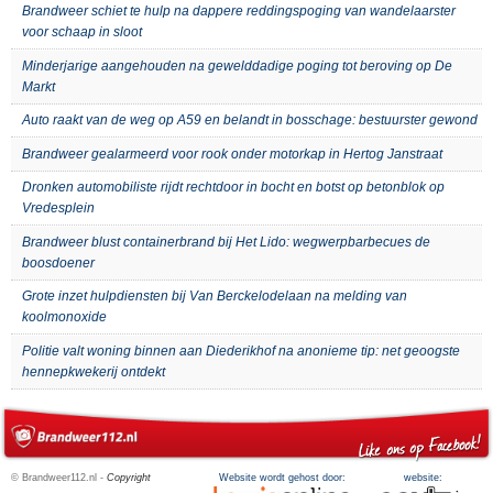
Brandweer schiet te hulp na dappere reddingspoging van wandelaarster
voor schaap in sloot
Minderjarige aangehouden na gewelddadige poging tot beroving op De
Markt
Auto raakt van de weg op A59 en belandt in bosschage: bestuurster gewond
Brandweer gealarmeerd voor rook onder motorkap in Hertog Janstraat
Dronken automobiliste rijdt rechtdoor in bocht en botst op betonblok op
Vredesplein
Brandweer blust containerbrand bij Het Lido: wegwerpbarbecues de
boosdoener
Grote inzet hulpdiensten bij Van Berckelodelaan na melding van
koolmonoxide
Politie valt woning binnen aan Diederikhof na anonieme tip: net geoogste
hennepkwekerij ontdekt
© Brandweer112.nl -
Copyright
Website wordt gehost door:
website: