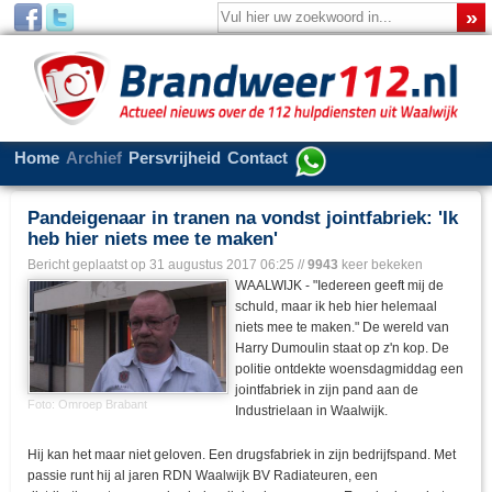
Home
Archief
Persvrijheid
Contact
Pandeigenaar in tranen na vondst jointfabriek: 'Ik
heb hier niets mee te maken'
Bericht geplaatst op
31 augustus 2017 06:25
//
9943
keer bekeken
WAALWIJK - "Iedereen geeft mij de
schuld, maar ik heb hier helemaal
niets mee te maken." De wereld van
Harry Dumoulin staat op z'n kop. De
politie ontdekte woensdagmiddag een
jointfabriek in zijn pand aan de
Foto: Omroep Brabant
Industrielaan in Waalwijk.
Hij kan het maar niet geloven. Een drugsfabriek in zijn bedrijfspand. Met
passie runt hij al jaren RDN Waalwijk BV Radiateuren, een