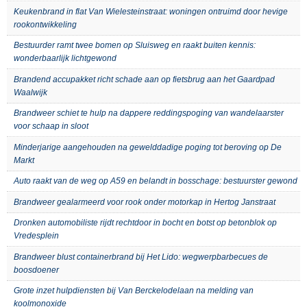
Keukenbrand in flat Van Wielesteinstraat: woningen ontruimd door hevige
rookontwikkeling
Bestuurder ramt twee bomen op Sluisweg en raakt buiten kennis:
wonderbaarlijk lichtgewond
Brandend accupakket richt schade aan op fietsbrug aan het Gaardpad
Waalwijk
Brandweer schiet te hulp na dappere reddingspoging van wandelaarster
voor schaap in sloot
Minderjarige aangehouden na gewelddadige poging tot beroving op De
Markt
Auto raakt van de weg op A59 en belandt in bosschage: bestuurster gewond
Brandweer gealarmeerd voor rook onder motorkap in Hertog Janstraat
Dronken automobiliste rijdt rechtdoor in bocht en botst op betonblok op
Vredesplein
Brandweer blust containerbrand bij Het Lido: wegwerpbarbecues de
boosdoener
Grote inzet hulpdiensten bij Van Berckelodelaan na melding van
koolmonoxide