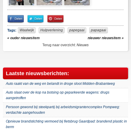
Share
Share
Pin
on
on
It!
Facebook
Twitter
Waalwijk
Hulpverlening
papegaai
papagaai
Tags:
« ouder nieuwsitem
nieuwer nieuwsitem »
Terug naar overzicht:
Nieuws
Laatste nieuwsberichten:
Auto raakt van de weg en belandt in droge sloot Midden-Brabantweg
Auto slaat over de kop na botsing op geparkeerde wagens: drugs
aangetroffen
Persoon gewond bij steekpartij bij arbeidsmigrantencomplex Pompweg:
verdachte aangehouden
Opnieuw brandstichting vermoed bij fietsbrug Gaardpad: brandend plastic in
berm