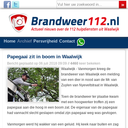
Home
Archief
Persvrijheid
Contact
Papegaai zit in boom in Waalwijk
Bericht geplaatst op
06 juli 2018 09:09
//
4460
keer bekeken
Waalwijk - Vanmorgen kreeg de
brandweer van Waalwijk een melding
van een dier in nood aan de Mr. van
Zuylen van Nyeveltstraat in Waalwijk.
Toen de brandweer ter plaatse kwam
met een hoogwerker troffen zij een
papegaai aan die hoog in een boom zat. De eigenaar van de papegaai
had vannacht slecht geslapen omdat zijn papegaai weg was gevlogen.
Vanmorgen werd hij wakker van een geluid. Hij keek naar buiten en zag