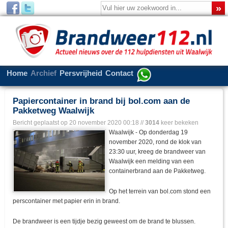
Home
Archief
Persvrijheid
Contact
Papiercontainer in brand bij bol.com aan de
Pakketweg Waalwijk
Bericht geplaatst op
20 november 2020 00:18
//
3014
keer bekeken
Waalwijk - Op donderdag 19
november 2020, rond de klok van
23:30 uur, kreeg de brandweer van
Waalwijk een melding van een
containerbrand aan de Pakketweg.
Op het terrein van bol.com stond een
perscontainer met papier erin in brand.
De brandweer is een tijdje bezig geweest om de brand te blussen.