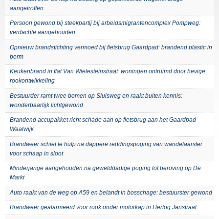
aangetroffen
Persoon gewond bij steekpartij bij arbeidsmigrantencomplex Pompweg:
verdachte aangehouden
Opnieuw brandstichting vermoed bij fietsbrug Gaardpad: brandend plastic in
berm
Keukenbrand in flat Van Wielesteinstraat: woningen ontruimd door hevige
rookontwikkeling
Bestuurder ramt twee bomen op Sluisweg en raakt buiten kennis:
wonderbaarlijk lichtgewond
Brandend accupakket richt schade aan op fietsbrug aan het Gaardpad
Waalwijk
Brandweer schiet te hulp na dappere reddingspoging van wandelaarster
voor schaap in sloot
Minderjarige aangehouden na gewelddadige poging tot beroving op De
Markt
Auto raakt van de weg op A59 en belandt in bosschage: bestuurster gewond
Brandweer gealarmeerd voor rook onder motorkap in Hertog Janstraat