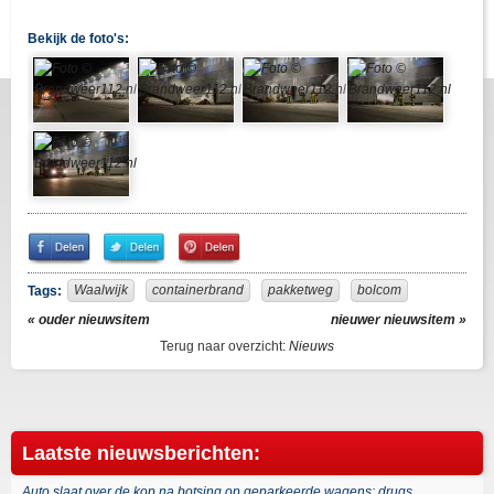
Bekijk de foto's:
Share
Share
Pin
on
on
It!
Facebook
Twitter
Waalwijk
containerbrand
pakketweg
bolcom
Tags:
« ouder nieuwsitem
nieuwer nieuwsitem »
Terug naar overzicht:
Nieuws
Laatste nieuwsberichten:
Auto slaat over de kop na botsing op geparkeerde wagens: drugs