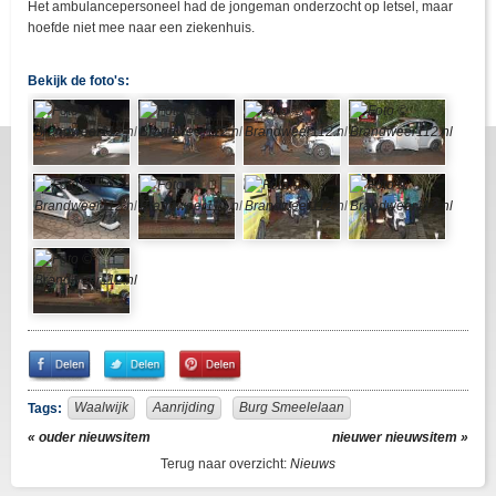
Het ambulancepersoneel had de jongeman onderzocht op letsel, maar
hoefde niet mee naar een ziekenhuis.
Bekijk de foto's:
Share
Share
Pin
on
on
It!
Facebook
Twitter
Waalwijk
Aanrijding
Burg Smeelelaan
Tags:
« ouder nieuwsitem
nieuwer nieuwsitem »
Terug naar overzicht:
Nieuws