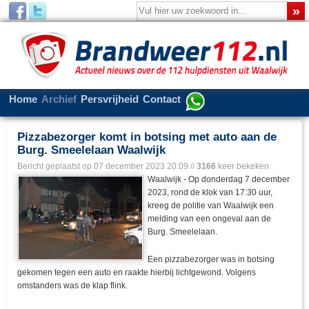
Home
Archief
Persvrijheid
Contact
Pizzabezorger komt in botsing met auto aan de
Burg. Smeelelaan Waalwijk
Bericht geplaatst op
07 december 2023 20:09
//
3166
keer bekeken
Waalwijk - Op donderdag 7 december
2023, rond de klok van 17:30 uur,
kreeg de politie van Waalwijk een
melding van een ongeval aan de
Burg. Smeelelaan.
Een pizzabezorger was in botsing
gekomen tegen een auto en raakte hierbij lichtgewond. Volgens
omstanders was de klap flink.