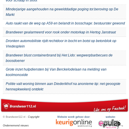
voor schaap in sloot
Minderjarige aangehouden na gewelddadige poging tot beroving op De
Markt
Auto raakt van de weg op A59 en belandt in bosschage: bestuurster gewond
Brandweer gealarmeerd voor rook onder motorkap in Hertog Janstraat
Dronken automobiliste rijdt rechtdoor in bocht en botst op betonblok op
Vredesplein
Brandweer blust containerbrand bij Het Lido: wegwerpbarbecues de
boosdoener
Grote inzet hulpdiensten bij Van Berckelodelaan na melding van
koolmonoxide
Politie valt woning binnen aan Diederikhof na anonieme tip: net geoogste
hennepkwekerij ontdekt
© Brandweer112.nl -
Copyright
Website wordt gehost door:
website:
Ondernemend nieuws