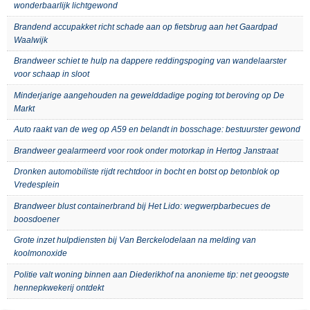
wonderbaarlijk lichtgewond
Brandend accupakket richt schade aan op fietsbrug aan het Gaardpad
Waalwijk
Brandweer schiet te hulp na dappere reddingspoging van wandelaarster
voor schaap in sloot
Minderjarige aangehouden na gewelddadige poging tot beroving op De
Markt
Auto raakt van de weg op A59 en belandt in bosschage: bestuurster gewond
Brandweer gealarmeerd voor rook onder motorkap in Hertog Janstraat
Dronken automobiliste rijdt rechtdoor in bocht en botst op betonblok op
Vredesplein
Brandweer blust containerbrand bij Het Lido: wegwerpbarbecues de
boosdoener
Grote inzet hulpdiensten bij Van Berckelodelaan na melding van
koolmonoxide
Politie valt woning binnen aan Diederikhof na anonieme tip: net geoogste
hennepkwekerij ontdekt