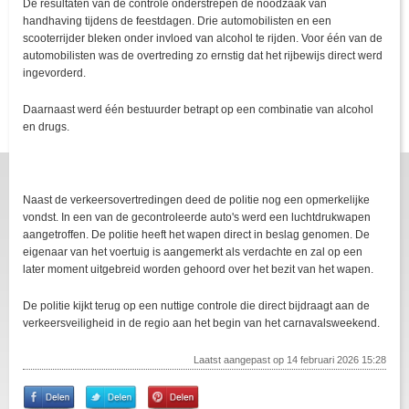
De resultaten van de controle onderstrepen de noodzaak van
handhaving tijdens de feestdagen. Drie automobilisten en een
scooterrijder bleken onder invloed van alcohol te rijden. Voor één van de
automobilisten was de overtreding zo ernstig dat het rijbewijs direct werd
ingevorderd.
Daarnaast werd één bestuurder betrapt op een combinatie van alcohol
en drugs.
Naast de verkeersovertredingen deed de politie nog een opmerkelijke
vondst. In een van de gecontroleerde auto's werd een luchtdrukwapen
aangetroffen. De politie heeft het wapen direct in beslag genomen. De
eigenaar van het voertuig is aangemerkt als verdachte en zal op een
later moment uitgebreid worden gehoord over het bezit van het wapen.
De politie kijkt terug op een nuttige controle die direct bijdraagt aan de
verkeersveiligheid in de regio aan het begin van het carnavalsweekend.
Laatst aangepast op 14 februari 2026 15:28
Share
Share
Pin
on
on
It!