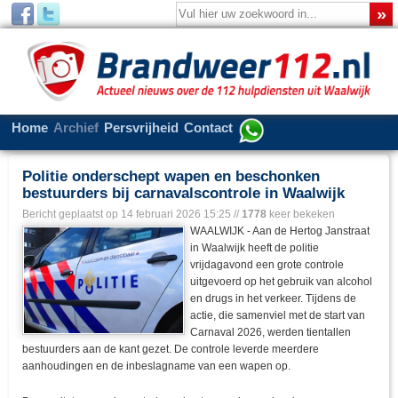
Home
Archief
Persvrijheid
Contact
Politie onderschept wapen en beschonken
bestuurders bij carnavalscontrole in Waalwijk
Bericht geplaatst op
14 februari 2026 15:25
//
1778
keer bekeken
WAALWIJK - Aan de Hertog Janstraat
in Waalwijk heeft de politie
vrijdagavond een grote controle
uitgevoerd op het gebruik van alcohol
en drugs in het verkeer. Tijdens de
actie, die samenviel met de start van
Carnaval 2026, werden tientallen
bestuurders aan de kant gezet. De controle leverde meerdere
aanhoudingen en de inbeslagname van een wapen op.