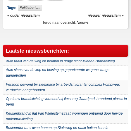
Facebook
Twitter
Politiebericht
Tags:
« ouder nieuwsitem
nieuwer nieuwsitem »
Terug naar overzicht:
Nieuws
Laatste nieuwsberichten:
Auto raakt van de weg en belandt in droge sloot Midden-Brabantweg
Auto slaat over de kop na botsing op geparkeerde wagens: drugs
aangetroffen
Persoon gewond bij steekpartij bij arbeidsmigrantencomplex Pompweg:
verdachte aangehouden
Opnieuw brandstichting vermoed bij fietsbrug Gaardpad: brandend plastic in
berm
Keukenbrand in flat Van Wielesteinstraat: woningen ontruimd door hevige
rookontwikkeling
Bestuurder ramt twee bomen op Sluisweg en raakt buiten kennis: