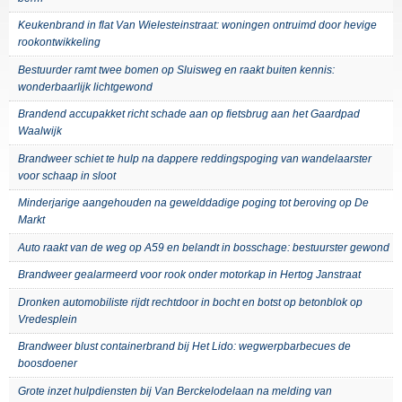
Keukenbrand in flat Van Wielesteinstraat: woningen ontruimd door hevige
rookontwikkeling
Bestuurder ramt twee bomen op Sluisweg en raakt buiten kennis:
wonderbaarlijk lichtgewond
Brandend accupakket richt schade aan op fietsbrug aan het Gaardpad
Waalwijk
Brandweer schiet te hulp na dappere reddingspoging van wandelaarster
voor schaap in sloot
Minderjarige aangehouden na gewelddadige poging tot beroving op De
Markt
Auto raakt van de weg op A59 en belandt in bosschage: bestuurster gewond
Brandweer gealarmeerd voor rook onder motorkap in Hertog Janstraat
Dronken automobiliste rijdt rechtdoor in bocht en botst op betonblok op
Vredesplein
Brandweer blust containerbrand bij Het Lido: wegwerpbarbecues de
boosdoener
Grote inzet hulpdiensten bij Van Berckelodelaan na melding van