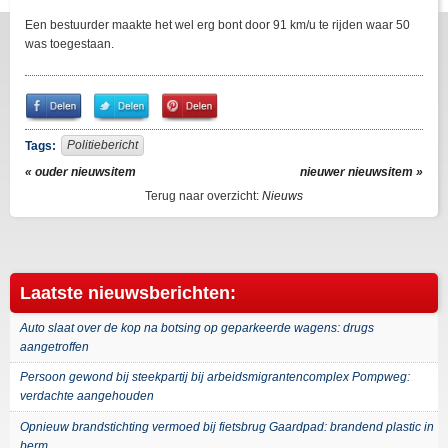
Een bestuurder maakte het wel erg bont door 91 km/u te rijden waar 50
was toegestaan.
Share
Share
Pin
on
on
It!
Facebook
Twitter
Politiebericht
Tags:
« ouder nieuwsitem
nieuwer nieuwsitem »
Terug naar overzicht:
Nieuws
Laatste nieuwsberichten:
Auto slaat over de kop na botsing op geparkeerde wagens: drugs
aangetroffen
Persoon gewond bij steekpartij bij arbeidsmigrantencomplex Pompweg:
verdachte aangehouden
Opnieuw brandstichting vermoed bij fietsbrug Gaardpad: brandend plastic in
berm