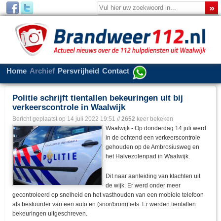
Home
Archief
Persvrijheid
Contact
Politie schrijft tientallen bekeuringen uit bij
verkeerscontrole in Waalwijk
Bericht geplaatst op
14 juli 2022 19:51
//
2652
keer bekeken
Waalwijk - Op donderdag 14 juli werd
in de ochtend een verkeerscontrole
gehouden op de Ambrosiusweg en
het Halvezolenpad in Waalwijk.
Dit naar aanleiding van klachten uit
de wijk. Er werd onder meer
gecontroleerd op snelheid en het vasthouden van een mobiele telefoon
als bestuurder van een auto en (snor/brom)fiets. Er werden tientallen
bekeuringen uitgeschreven.