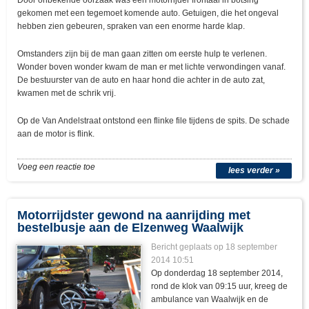
Door onbekende oorzaak was een motorrijder frontaal in botsing
gekomen met een tegemoet komende auto. Getuigen, die het ongeval
hebben zien gebeuren, spraken van een enorme harde klap.
Omstanders zijn bij de man gaan zitten om eerste hulp te verlenen.
Wonder boven wonder kwam de man er met lichte verwondingen vanaf.
De bestuurster van de auto en haar hond die achter in de auto zat,
kwamen met de schrik vrij.
Op de Van Andelstraat ontstond een flinke file tijdens de spits. De schade
aan de motor is flink.
Voeg een reactie toe
lees verder »
Motorrijdster gewond na aanrijding met
bestelbusje aan de Elzenweg Waalwijk
Bericht geplaats op 18 september
2014 10:51
Op donderdag 18 september 2014,
rond de klok van 09:15 uur, kreeg de
ambulance van Waalwijk en de