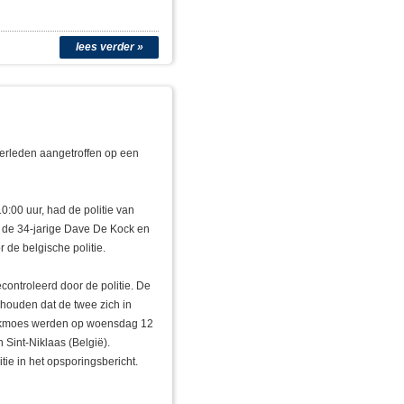
lees verder »
overleden aangetroffen op een
:00 uur, had de politie van
t de 34-jarige Dave De Kock en
de belgische politie.
ontroleerd door de politie. De
houden dat de twee zich in
ckmoes werden op woensdag 12
n Sint-Niklaas (België).
tie in het opsporingsbericht.