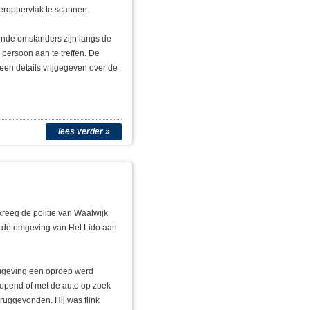
eroppervlak te scannen.
ende omstanders zijn langs de
persoon aan te treffen. De
geen details vrijgegeven over de
lees verder »
reeg de politie van Waalwijk
n de omgeving van Het Lido aan
 omgeving een oproep werd
lopend of met de auto op zoek
eruggevonden. Hij was flink