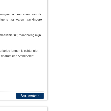
 zou gaan om een vriend van de
olgens haar waren haar kinderen
maakt niet uit, maar breng mijn
erjarige jongen is echter niet
dt daarom een Amber Alert
lees verder »