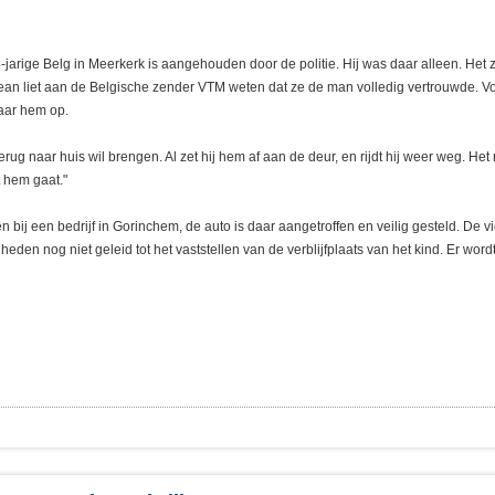
-jarige Belg in Meerkerk is aangehouden door de politie. Hij was daar alleen. Het
ean liet aan de Belgische zender VTM weten dat ze de man volledig vertrouwde. V
aar hem op.
ug naar huis wil brengen. Al zet hij hem af aan de deur, en rijdt hij weer weg. Het 
t hem gaat."
n bij een bedrijf in Gorinchem, de auto is daar aangetroffen en veilig gesteld. De vi
eden nog niet geleid tot het vaststellen van de verblijfplaats van het kind. Er wor