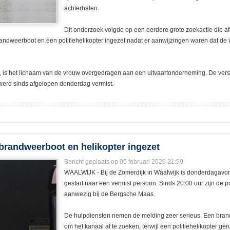
achterhalen.
Dit onderzoek volgde op een eerdere grote zoekactie die
ndweerboot en een politiehelikopter ingezet nadat er aanwijzingen waren dat de 
, is het lichaam van de vrouw overgedragen aan een uitvaartonderneming. De versl
 werd sinds afgelopen donderdag vermist.
brandweerboot en helikopter ingezet
Bericht geplaats op 05 februari 2026 21:59
WAALWIJK - Bij de Zomerdijk in Waalwijk is donderdagavon
gestart naar een vermist persoon. Sinds 20:00 uur zijn de 
aanwezig bij de Bergsche Maas.
De hulpdiensten nemen de melding zeer serieus. Een brand
om het kanaal af te zoeken, terwijl een politiehelikopter ge