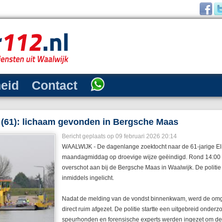
heid
Contact
e (61): lichaam gevonden in Bergsche Maas
Bericht geplaats op 09 februari 2026 20:14
WAALWIJK - De dagenlange zoektocht naar de 61-jarige Eliz
maandagmiddag op droevige wijze geëindigd. Rond 14:00 uur 
overschot aan bij de Bergsche Maas in Waalwijk. De politie
inmiddels ingelicht.
Nadat de melding van de vondst binnenkwam, werd de om
direct ruim afgezet. De politie startte een uitgebreid onder
speurhonden en forensische experts werden ingezet om de 