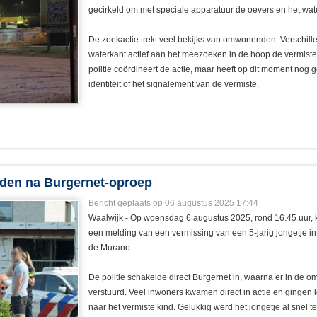
gecirkeld om met speciale apparatuur de oevers en het wat
De zoekactie trekt veel bekijks van omwonenden. Verschill
waterkant actief aan het meezoeken in de hoop de vermiste 
politie coördineert de actie, maar heeft op dit moment nog 
identiteit of het signalement van de vermiste.
onden na Burgernet-oproep
Bericht geplaats op 06 augustus 2025 17:44
Waalwijk - Op woensdag 6 augustus 2025, rond 16.45 uur, k
een melding van een vermissing van een 5-jarig jongetje i
de Murano.
De politie schakelde direct Burgernet in, waarna er in de
verstuurd. Veel inwoners kwamen direct in actie en gingen 
naar het vermiste kind. Gelukkig werd het jongetje al snel t