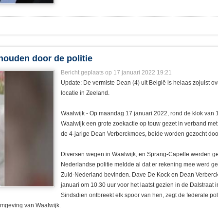
ouden door de politie
Bericht geplaats op 17 januari 2022 19:21
Update: De vermiste Dean (4) uit België is helaas zojuist 
locatie in Zeeland.
Waalwijk - Op maandag 17 januari 2022, rond de klok van 10
Waalwijk een grote zoekactie op touw gezet in verband me
de 4-jarige Dean Verberckmoes, beide worden gezocht door 
Diversen wegen in Waalwijk, en Sprang-Capelle werden gec
Nederlandse politie meldde al dat er rekening mee werd ge
Zuid-Nederland bevinden. Dave De Kock en Dean Verber
januari om 10.30 uur voor het laatst gezien in de Dalstraat i
Sindsdien ontbreekt elk spoor van hen, zegt de federale poli
 omgeving van Waalwijk.