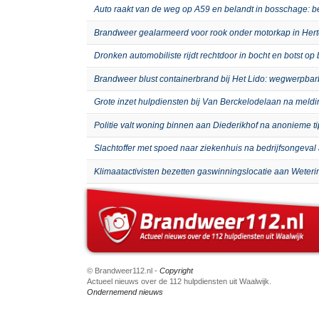
Auto raakt van de weg op A59 en belandt in bosschage: 
Brandweer gealarmeerd voor rook onder motorkap in Hert
Dronken automobiliste rijdt rechtdoor in bocht en botst o
Brandweer blust containerbrand bij Het Lido: wegwerpb
Grote inzet hulpdiensten bij Van Berckelodelaan na meld
Politie valt woning binnen aan Diederikhof na anonieme t
Slachtoffer met spoed naar ziekenhuis na bedrijfsongeval 
Klimaatactivisten bezetten gaswinningslocatie aan Weteri
© Brandweer112.nl -
Copyright
Actueel nieuws over de 112 hulpdiensten uit Waalwijk.
Ondernemend nieuws