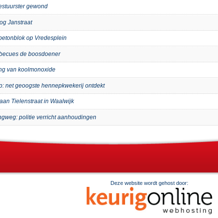
bestuurster gewond
og Janstraat
p betonblok op Vredesplein
arbecues de boosdoener
ing van koolmonoxide
ip: net geoogste hennepkwekerij ontdekt
aan Tielenstraat in Waalwijk
ngweg: politie verricht aanhoudingen
Deze website wordt gehost door: