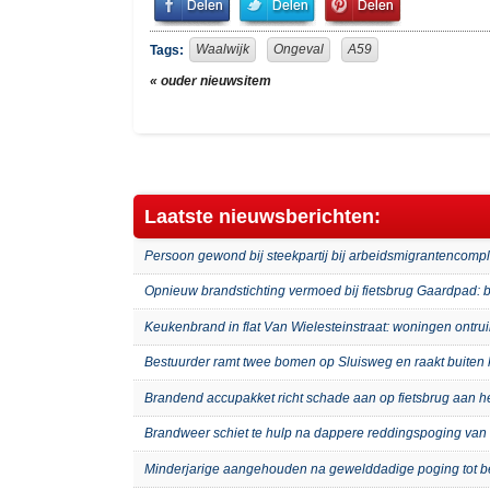
on
on
It!
Facebook
Twitter
Waalwijk
Ongeval
A59
Tags:
« ouder nieuwsitem
Laatste nieuwsberichten:
Persoon gewond bij steekpartij bij arbeidsmigrantenco
Opnieuw brandstichting vermoed bij fietsbrug Gaardpad: b
Keukenbrand in flat Van Wielesteinstraat: woningen ontru
Bestuurder ramt twee bomen op Sluisweg en raakt buiten 
Brandend accupakket richt schade aan op fietsbrug aan 
Brandweer schiet te hulp na dappere reddingspoging van 
Minderjarige aangehouden na gewelddadige poging tot b