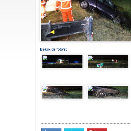
Bekijk de foto's:
Share
Share
Pin