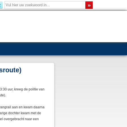
sroute)
:30 uur, kreeg de politie van
te).
 vangrail aan en kwam daarna
-jarige dochter kwam met de
sel overgebracht naar een