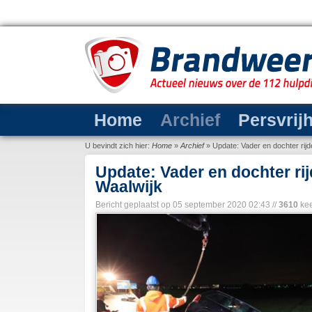
Home
Archief
Persvrij
U bevindt zich hier:
Home
»
Archief
»
Update: Vader en dochter rij
Update: Vader en dochter ri
Waalwijk
Bericht geplaatst op
05 september 2020 02:43
//
3610
kee