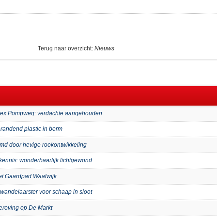
Terug naar overzicht:
Nieuws
mplex Pompweg: verdachte aangehouden
randend plastic in berm
imd door hevige rookontwikkeling
kennis: wonderbaarlijk lichtgewond
het Gaardpad Waalwijk
wandelaarster voor schaap in sloot
eroving op De Markt